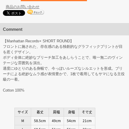
商品のお問い合わせ
Comment
【Manhattan Records× SHORT ROUND】
フロントに施された、存在感のある独創的なグラフィックプリントが目
を惹くデザイン。
ボディ全体に絶妙なブリーチ加工をあしらうことで、唯一無二のヴィン
テージな雰囲気を演出。
適度にゆとりのある身幅で、今っぽいルーズなシルエットを形成。ブリ
ーチによる絶妙なムラ感が表情豊かで、1枚で着用してもサマになる主役
級の一着。
Cotton 100%
サイズ
着丈
肩幅
身幅
そで丈
M
58.5cm
49cm
54cm
21cm