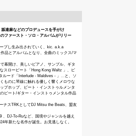
、舐達麻などのプロデュースを手がけ
afreshのファースト・ソロ・アルバムがリリー
生み出されていく、kic. a.k.a
げた作品とアルバムとなり、全曲のミックス/マ
e 」で幕開け、美しいピアノ、サンプル、ギタ
ービート「Hong Kong Waltz 」、ピ
erlude - Maldives - 」…と、ソ
くものに琴線に触れる優しく響くメロウな
ップホップ、ビート・インストゥルメンタ
のビート/ギター・インストゥメンタル作品
TRKとしてDJ Mitsu the Beats、盟友
uence. 19 、DJ-To-Ruなど、国境やジャンルを越え
24年新たな名作が誕生。お見逃しなく。