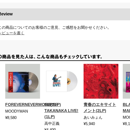
Review
この商品についてのお客様のご意見、ご感想をお聞かせください。
レビューを書く
FOREVERNEVERMORE(2LP)
SUPER
青春のエキサイト
BL
TAKANAKA LIVE!
メント(2LP)
MA
MOODYMAN
(1LP)
あいみょん
MO
¥8,580
高中正義
¥5,940
¥8,
¥4,400