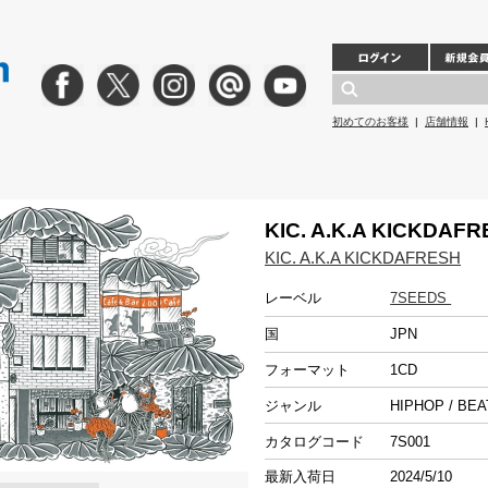
初めてのお客様
|
店舗情報
|
KIC. A.K.A KICKDAF
KIC. A.K.A KICKDAFRESH
レーベル
7SEEDS
国
JPN
フォーマット
1CD
ジャンル
HIPHOP / BE
カタログコード
7S001
最新入荷日
2024/5/10