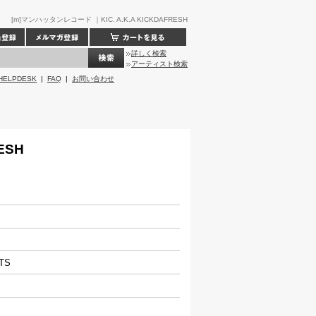
[m]マンハッタンレコード ｜KIC. A.K.A KICKDAFRESH
詳しく検索
アーティスト検索
HELPDESK
|
FAQ
|
お問い合わせ
RESH
ATS