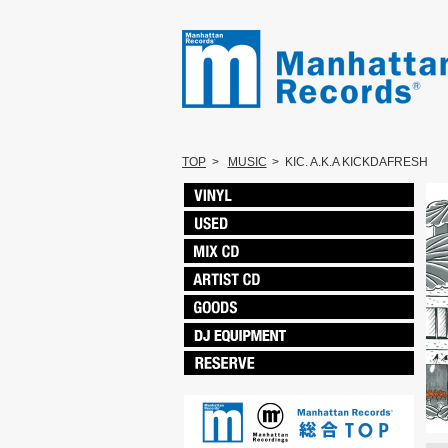
TOP
>
MUSIC
>
KIC. A.K.A KICKDAFRESH