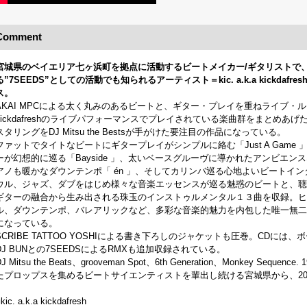
Comment
宮城県のベイエリア七ヶ浜町を拠点に活動するビートメイカー/ギタリストで
る”7SEEDS”としての活動でも知られるアーティスト＝kic. a.k.a kickd
ス。
AKAI MPCによる太く丸みのあるビートと、ギター・プレイを重ねライブ・ループし
kickdafreshのライブパフォーマンスでプレイされている楽曲群をまとめあ
スタリングをDJ Mitsu the Bestsが手がけた要注目の作品になっている。
ファットでタイトなビートにギタープレイがシンプルに絡む「Just A Gam
ーが幻想的に巡る「Bayside 」、太いベースグルーヴに導かれたアンビエンスなスロ
アノも暖かなダウンテンポ「 én 」、そしてカリンバ巡る心地よいビートインタルード「Int
ウル、ジャズ、ダブをはじめ様々な音楽エッセンスが巡る魅惑のビートと、聴
ギターの融合から生み出される珠玉のインストゥルメンタル１３曲を収録。ヒ
ル、ダウンテンポ、バレアリックなど、多彩な音楽的魅力を内包した唯一無二
になっている。
SCRIBE TATTOO YOSHIによる書き下ろしのジャケットも圧巻。CDには、ボーナス
DJ BUNとの7SEEDSによるRMXも追加収録されている。
DJ Mitsu the Beats、grooveman Spot、6th Generation、Monkey Seq
たプロップスを集めるビートサイエンティストを輩出し続ける宮城県から、20
kic. a.k.a kickdafresh