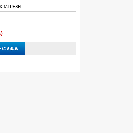
ICKDAFRESH
込)