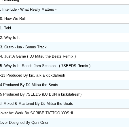
. Interlude - What Really Matters -
0. How We Roll
1. Toki
2. Why Is It
3. Outro - lua - Bonus Track
4. Just A Game ( DJ Mitsu the Beats Remix )
5. Why Is It -Seeds Jam Session - ( 7SEEDS Remix )
-13 Produced By kic. a.k.a kickdafresh
4 Produced By DJ Mitsu the Beats
5 Produced By 7SEEDS (DJ BUN n kickdafresh)
ll Mixed & Mastered By DJ Mitsu the Beats
Cover Art Work By SCRIBE TATTOO YOSHI
over Designed By Quni Oner