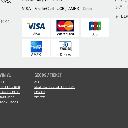
注文
うか決
≫詳し
VISA、MasterCard、JCB、AMEX、Diners
≫HEL
除く)
ALL
ALL
HIP HOP / R&B
Manhattan Records ORIGINAL
DANCE / CLUB
FOR DJ
JAPANESE
TICKET
ROCK / POPS