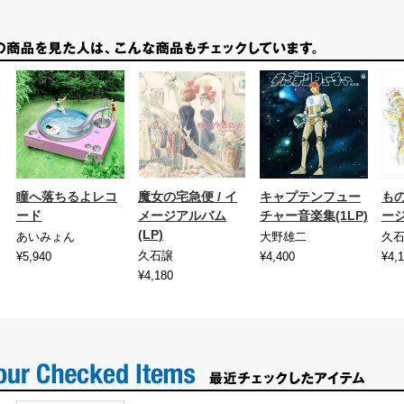
瞳へ落ちるよレコ
魔女の宅急便 / イ
キャプテンフュー
もの
ード
メージアルバム
チャー音楽集(1LP)
ー
(LP)
あいみょん
大野雄二
久
久石譲
¥5,940
¥4,400
¥4,
¥4,180