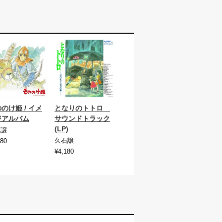
のけ姫 / イメ
となりのトトロ
ジアルバム
サウンドトラック
(LP)
石譲
久石譲
180
¥4,180