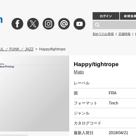
初めてのお客様
|
店舗情報
|
UL ／ FUNK ／ JAZZ
>
Happy/tightrope
Happy/tightrope
Mato
レーベル
国
FRA
フォーマット
7inch
ジャンル
カタログコード
最新入荷日
2019/04/21