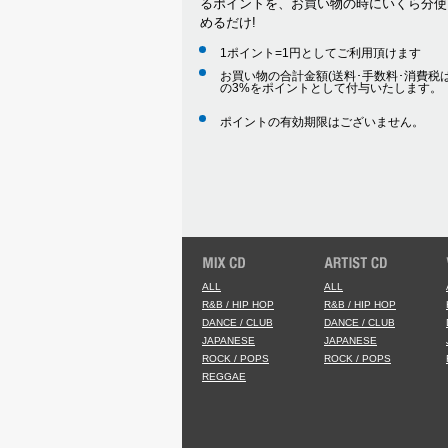
るポイントを、お買い物の時にいくら分使
めるだけ!
1ポイント=1円としてご利用頂けます
お買い物の合計金額(送料･手数料･消費税は
の3%をポイントとして付与いたします。
ポイントの有効期限はございません。
ALL
ALL
R&B / HIP HOP
R&B / HIP HOP
DANCE / CLUB
DANCE / CLUB
JAPANESE
JAPANESE
ROCK / POPS
ROCK / POPS
REGGAE