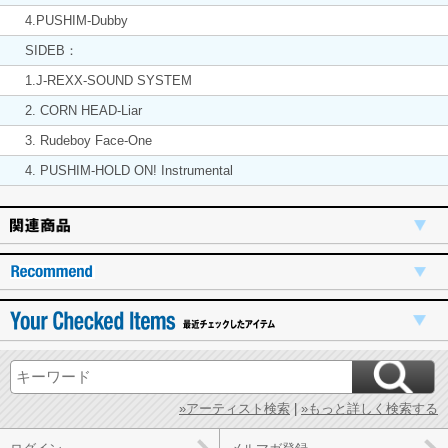
4.PUSHIM-Dubby
SIDEB：
1.J-REXX-SOUND SYSTEM
2. CORN HEAD-Liar
3. Rudeboy Face-One
4. PUSHIM-HOLD ON! Instrumental
»アーティスト検索
|
»もっと詳しく検索する