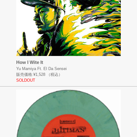
How I Wite It
Yu Mamiya Ft. El Da Sensei
販売価格:
¥1,528
（税込）
SOLDOUT