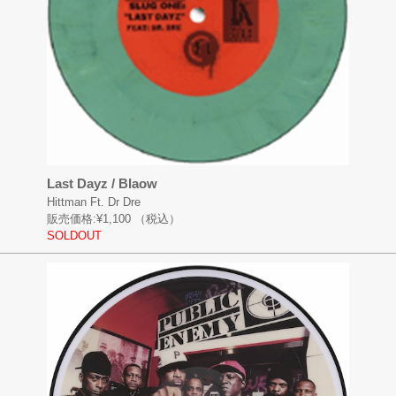
Last Dayz / Blaow
Hittman Ft. Dr Dre
販売価格:
¥1,100
（税込）
SOLDOUT