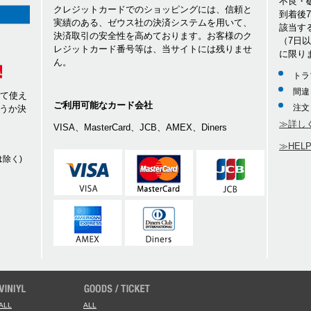
不良・
クレジットカードでのショッピングには、信頼と
到着後
実績のある、ゼウス社の決済システムを用いて、
該当す
決済取引の安全性を高めております。お客様のク
（7日
レジットカード番号等は、当サイトには残りませ
に限り
ん。
トラ
間違
して使え
ご利用可能なカード会社
注文
うか決
≫詳し
VISA、MasterCard、JCB、AMEX、Diners
≫HEL
除く)
ALL
ALL