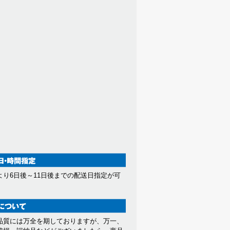
より6日後～11日後までの配送日指定が可
。
品質には万全を期しておりますが、万一、