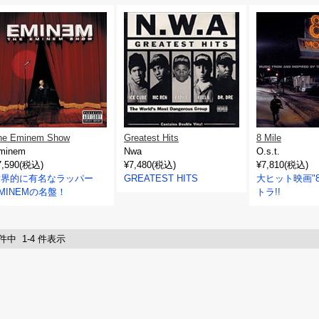
he Eminem Show
Greatest Hits
8 Mile
minem
Nwa
O.s.t.
7,590(税込)
¥7,480(税込)
¥7,810(税込)
世界的に有名なラッパー
GREATEST HITS
大ヒット映画"8 
MINEMの名盤！
トラ!!
 件中 1-4 件表示