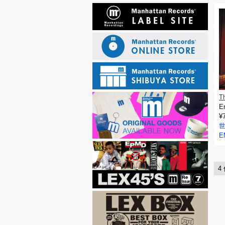
T
E
¥
E
4