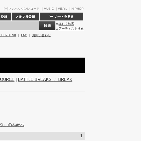
[m]マンハッタンレコード ｜MUSIC ｜VINYL ｜HIPHOP
詳しく検索
アーティスト検索
HELPDESK
|
FAQ
|
お問い合わせ
SOURCE
|
BATTLE BREAKS ／ BREAK
なしのみ表示
1