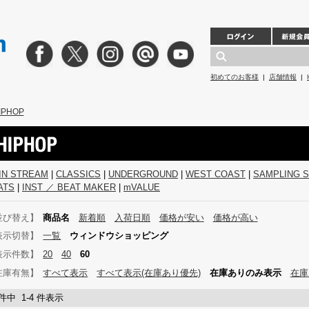
初めてのお客様
|
店舗情報
|
IPHOP
IN STREAM
|
CLASSICS
|
UNDERGROUND
|
WEST COAST
|
SAMPLING 
ATS
|
INST ／ BEAT MAKER
|
mVALUE
並び替え】
商品名
新着順
入荷日順
価格が安い
価格が高い
表示切替】
一覧
ウィンドウショッピング
表示件数】
20
40
60
在庫有無】
すべて表示
すべて表示(在庫あり優先)
在庫ありのみ表示
在庫
 件中 1-4 件表示