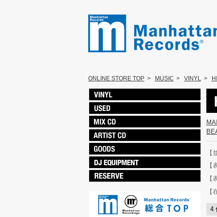
ONLINE STORE TOP
>
MUSIC
>
VINYL
>
H
MA
BE
【
【
【
【
4