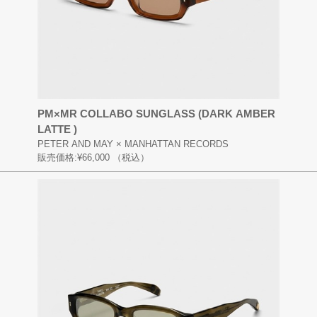
PM×MR COLLABO SUNGLASS (DARK AMBER
LATTE )
PETER AND MAY × MANHATTAN RECORDS
販売価格:
¥66,000
（税込）