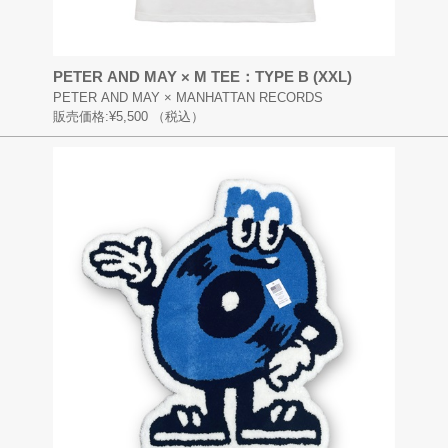
PETER AND MAY × M TEE：TYPE B (XXL)
PETER AND MAY × MANHATTAN RECORDS
販売価格:
¥5,500
（税込）