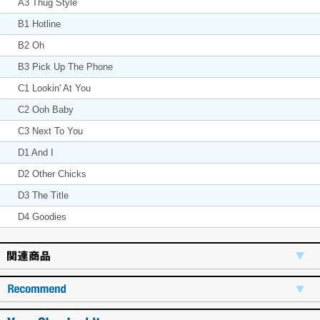
A3 Thug Style
B1 Hotline
B2 Oh
B3 Pick Up The Phone
C1 Lookin' At You
C2 Ooh Baby
C3 Next To You
D1 And I
D2 Other Chicks
D3 The Title
D4 Goodies