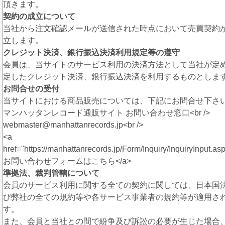
頂きます。
契約の成立について
当社から注文確認メールが送信された時点において売買契約
立します。
クレジット決済、銀行振込決済利用規定等の遵守
会員は、当サイトのサービス利用の決済方法として当社が定
定したクレジット決済、銀行振込決済を利用するものとしま
お問合せの受付
当サイトにおける商品販売については、下記にお問合せ下さ
マンハッタンレコード通販サイト お問い合わせ窓口<br />
webmaster@manhattanrecords.jp<br />
<a
href="https://manhattanrecords.jp/Form/Inquiry/InquiryInput.as
お問い合わせフォームはこちら</a>
準拠法、裁判管轄について
会員のサービス利用に関する全ての契約に関しては、日本国
び弊社の全ての規約等や各サービス事業者の規約等が適用さ
す。
また、会員と当社との間で紛争及び訴訟の必要が生じた場合