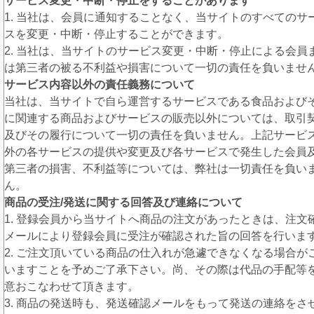
サービス変更・中断・停止をすることがあります
1. 当社は、会員に通知することなく、当サイトのすべてのサ
スを変更・中断・停止することができます。
2. 当社は、当サイトのサービス変更・中断・停止による会員
は第三者の被る不利益や損害について一切の責任を負いませ
サービス内容以外の責任義務について
当社は、当サイトで自ら運営するサービスである食品および
に関連する商品およびサービスの販売以外については、取引
及びその履行について一切の責任を負いません。上記サービ
外の各サービスの提供や変更及び各サービスで発生した会員
第三者の損害、不利益等については、弊社は一切責任を負い
ん。
商品の受注/発送に関する回答及び連絡について
1. 登録会員から当サイトへ商品の注文があったときは、注文
メールにより登録会員に受注が確認された旨の回答を行いま
2. ご注文頂いている商品の仕入れが急遽できなくなる場合が
いますことを予めご了承下さい。尚、その際は代品の手配等
意おこなわせて頂きます。
3. 商品の発送時も、発送確認メールをもって発送の連絡をさ