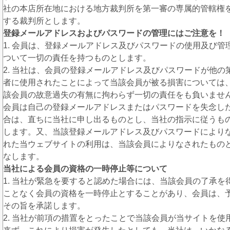
社の本店所在地における地方裁判所を第一審の専属的管轄権
する裁判所とします。
登録メールアドレスおよびパスワードの管理にはご注意を！
1. 会員は、登録メールアドレス及びパスワードの使用及び管
ついて一切の責任を持つものとします。
2. 当社は、会員の登録メールアドレス及びパスワードが他の
者に使用されたことによって当該会員が被る損害については
該会員の故意過失の有無に拘わらず一切の責任をも負いませ
会員は自己の登録メールアドレスまたはパスワードを失念し
合は、直ちに当社に申し出るものとし、当社の指示に従うも
します。又、当該登録メールアドレス及びパスワードにより
れた当ウェブサイトの利用は、当該会員によりなされたもの
なします。
当社による会員の資格の一時停止等について
1. 当社が緊急を要すると認めた場合には、当該会員の了承を
ことなく会員の資格を一時停止とすることがあり、会員は、
その旨を承諾します。
2. 当社が前項の措置をとったことで当該会員が当サイトを使