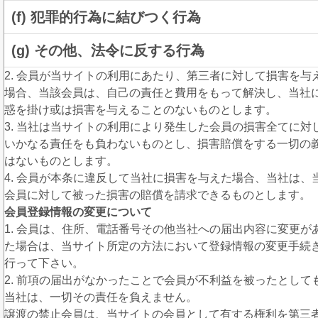
(f) 犯罪的行為に結びつく行為
(g) その他、法令に反する行為
2. 会員が当サイトの利用にあたり、第三者に対して損害を与
場合、当該会員は、自己の責任と費用をもって解決し、当社
惑を掛け或は損害を与えることのないものとします。
3. 当社は当サイトの利用により発生した会員の損害全てに対
いかなる責任をも負わないものとし、損害賠償をする一切の
はないものとします。
4. 会員が本条に違反して当社に損害を与えた場合、当社は、
会員に対して被った損害の賠償を請求できるものとします。
会員登録情報の変更について
1. 会員は、住所、電話番号その他当社への届出内容に変更が
た場合は、当サイト所定の方法において登録情報の変更手続
行って下さい。
2. 前項の届出がなかったことで会員が不利益を被ったとして
当社は、一切その責任を負えません。
譲渡の禁止会員は、当サイトの会員として有する権利を第三