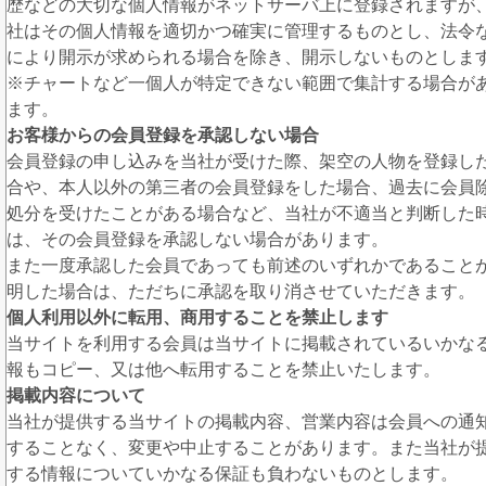
歴などの大切な個人情報がネットサーバ上に登録されますが
社はその個人情報を適切かつ確実に管理するものとし、法令
により開示が求められる場合を除き、開示しないものとしま
※チャートなど一個人が特定できない範囲で集計する場合が
ます。
お客様からの会員登録を承認しない場合
会員登録の申し込みを当社が受けた際、架空の人物を登録し
合や、本人以外の第三者の会員登録をした場合、過去に会員
処分を受けたことがある場合など、当社が不適当と判断した
は、その会員登録を承認しない場合があります。
また一度承認した会員であっても前述のいずれかであること
明した場合は、ただちに承認を取り消させていただきます。
個人利用以外に転用、商用することを禁止します
当サイトを利用する会員は当サイトに掲載されているいかな
報もコピー、又は他へ転用することを禁止いたします。
掲載内容について
当社が提供する当サイトの掲載内容、営業内容は会員への通
することなく、変更や中止することがあります。また当社が
する情報についていかなる保証も負わないものとします。