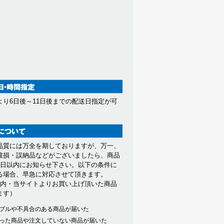
ただきます。
します。
。また当社が提供する情報について
とがあります。
より6日後～11日後までの配送日指定が可
。
品質には万全を期しておりますが、万一、
因する会員又は他の第三者が被った
破損・誤納品などがございましたら、商品
7日以内にお知らせ下さい。以下の条件に
る場合、早急に対応させて頂きます。
以内・当サイトよりお買い上げ頂いた商品
ます）
ブルや不具合のある商品が届いた
った商品や注文していない商品が届いた