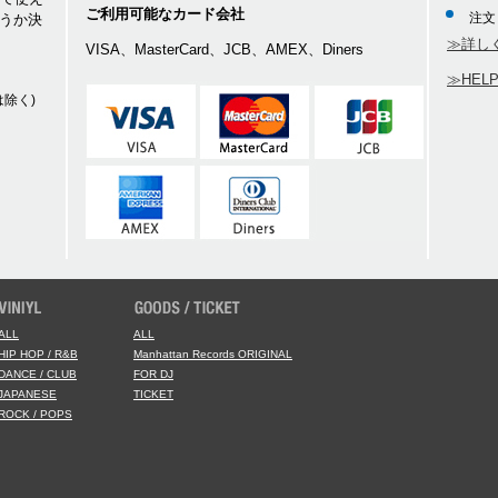
を利用する行為
ご利用可能なカード会社
注文
うか決
≫詳し
VISA、MasterCard、JCB、AMEX、Diners
≫HEL
除く)
り、第三者に対して損害を与えた場合、当該会員は、自己の責任と費用をもっ
す。
発生した会員の損害全てに対し、いかなる責任をも負わないものとし、損害賠
損害を与えた場合、当社は、当該会員に対して被った損害の賠償を請求できる
他当社への届出内容に変更があった場合は、当サイト所定の方法において登録
会員が不利益を被ったとしても、当社は、一切その責任を負えません。
員として有する権利を第三者に譲渡若しくは使用させる、売買、名義変更、質
があります
ALL
ALL
に該当する場合、当社は当該会員に事前に何ら通知又は催告することなく、除
HIP HOP / R&B
Manhattan Records ORIGINAL
DANCE / CLUB
FOR DJ
JAPANESE
TICKET
合
ROCK / POPS
んを行った場合
スワードを不正に使用した場合
合