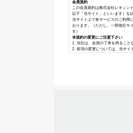
会員規約
この会員規約は株式会社レキシン
以下「当サイト」といいます）を
当サイト上で各サービスのご利用
おります。（ただし、一部他社サ
す）
本規約の変更にご注意下さい
1. 当社は、会員の了承を得るこ
2. 前項の変更については、当サ
会員のみなさまへの通知
1. 本規約の変更のケース以外に
2. 前項の通知は、当サイト上に
会員登録について
当サイトにおいてのご購入には会
なお会員登録は無料です。
※ログインには、会員登録時に入
会員のみなさまから提供された個
当サイトを利用するにあたって、
を適切かつ確実に管理するものと
※チャートなど一個人が特定でき
お客様からの会員登録を承認しな
会員登録の申し込みを当社が受け
がある場合など、当社が不適当と