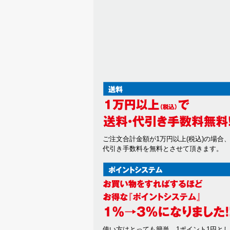
また一度承認した会員であっても
個人利用以外に転用、商用するこ
当サイトを利用する会員は当サイ
掲載内容について
当社が提供する当サイトの掲載内
いかなる保証も負わないものとし
サービスを一時的に中断すること
1. 当社は、以下の何れかが生じ
(a) 当サイトのシステムの保守
(b) 火災、停電等により当サイ
(c) 地震、噴火、洪水、津波等
(d) 戦争、動乱、暴動、騒乱
(e) その他、運用上或は技術上
ご注文合計金額が1万円以上(税込)の場合
代引き手数料を無料とさせて頂きます。
2. 当社は、前項各号の場合以外
損害について一切の責任をも負わ
禁止事項
1. 当サイト上では以下の行為を禁
(a) 他の会員、第三者又は当社
(b) 有害なコンピュータプログ
(c) 第三者に不利益を与える行為
使い方はとっても簡単。1ポイント1円と