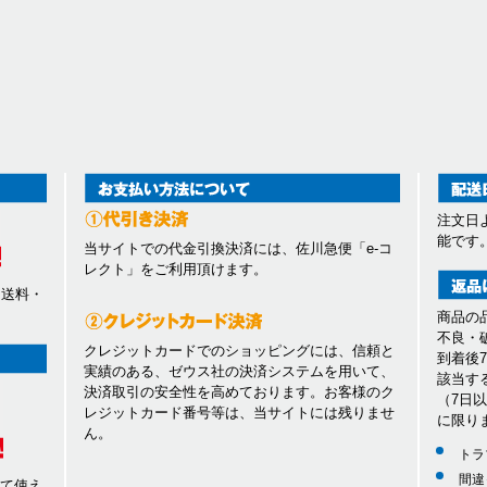
前述のいずれかであることが判明した場合は、ただちに承認を取り消させてい
とを禁止します
トに掲載されているいかなる情報もコピー、又は他へ転用することを禁止いた
容、営業内容は会員への通知をすることなく、変更や中止することがあります
ます。
があります
た場合には、会員に事前に通知することなく、一時的に当サイトを中断するこ
を定期的に又は緊急に行う場合
トの提供ができなくなった場合
注文日
能です
の天災により当サイトの提供ができなくなった場合
当サイトでの代金引換決済には、佐川急便「e-コ
、労働争議等により当サイトの提供ができなくなった場合
レクト」をご利用頂けます。
当社が当サイトの一時的な中断が必要と判断した場合
、送料・
商品の
の事由により当サイトの提供の遅延又は中断等が発生したとしても、これに起
不良・
ないものとします。
クレジットカードでのショッピングには、信頼と
到着後
実績のある、ゼウス社の決済システムを用いて、
該当す
止します。
決済取引の安全性を高めております。お客様のク
（7日
の著作権、その他知的所有権を侵害する行為
レジットカード番号等は、当サイトには残りませ
に限り
ん。
ラム等を送信又は書き込む行為
トラ
間違
して使え