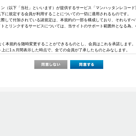
トン（以下「当社」といいます）が提供するサービス「マンハッタンレコード
以下に規定する会員が利用することについての一切に適用されるものです。
に際して付加されている諸規定は、本規約の一部を構成しており、それらすべ
イトとリンクするサービスについては、当サイトのサポート範囲外となる為、
となく本規約を随時変更することができるものとし、会員はこれを承諾します。
イト上に1ヵ月間表示した時点で、全ての会員が了承したものとみなします。
当社が必要と判断した場合、当社は、会員に対し随時必要な事項を通知します。
表示した時点で全ての会員に通知したものとみなします。
員登録が必要になります。
力したメールアドレスおよびパスワードが必要になります。
人情報
会員の住所、電話番号、購入履歴などの大切な個人情報がネットサーバ上に登
し、法令などにより開示が求められる場合を除き、開示しないものとします。
ない範囲で集計する場合があります。
い場合
た際、架空の人物を登録した場合や、本人以外の第三者の会員登録をした場合
判断した時は、その会員登録を承認しない場合があります。