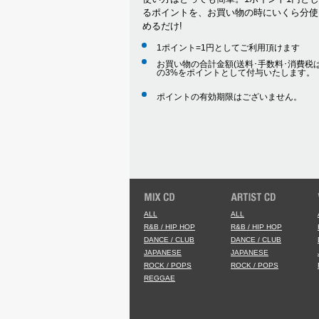
(d) 営利を目的として当サイト
るポイントを、お買い物の時にいくら分使
(e) 公序良俗に反する行為
めるだけ!
(f) 犯罪的行為に結びつく行為
1ポイント=1円としてご利用頂けます
(g) その他、法令に反する行為
お買い物の合計金額(送料･手数料･消費税は
2. 会員が当サイトの利用にあた
の3%をポイントとして付与いたします。
害を与えることのないものとしま
ポイントの有効期限はございません。
3. 当社は当サイトの利用により
ます。
4. 会員が本条に違反して当社に
会員登録情報の変更について
1. 会員は、住所、電話番号その
2. 前項の届出がなかったことで
譲渡の禁止会員は、当サイトの会
行為はできないものとします。
会員の資格を当社で剥奪する場合
ALL
ALL
1. 会員が、以下の何れかの項目
R&B / HIP HOP
R&B / HIP HOP
ことができるものとします。
DANCE / CLUB
DANCE / CLUB
JAPANESE
JAPANESE
(a) 登録時に虚偽の申告をした場
ROCK / POPS
ROCK / POPS
(b) 入力されている情報の改ざ
REGGAE
(c) 登録メールアドレス又はパ
(d) 当サイトの運営を妨害した場