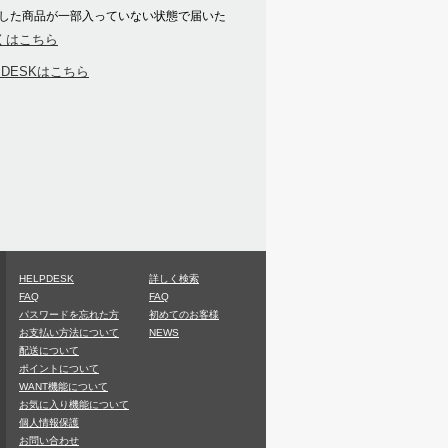
した商品が一部入っていない状態で届いた
くはこちら
PDESKはこちら
て解決し、当社に迷惑を掛け或は損
償をする一切の義務はないものとし
ものとします。
情報の変更手続きを行って下さい。
権の設定その他の担保に供する等の
HELPDESK
詳しく検索
FAQ
FAQ
名処分とし、会員の資格を剥奪する
パスワードを忘れた方
初めてのお客様
お支払い方法について
NEWS
配送について
ポイントについて
WANT機能について
お気に入り機能について
個人情報保護
お問い合わせ