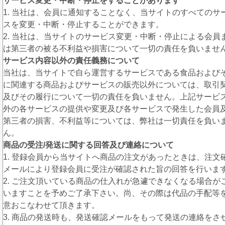
サービス変更・中断・停止をすることがあります
1. 当社は、会員に通知することなく、当サイトのすべてのサ
スを変更・中断・停止することができます。
2. 当社は、当サイトのサービス変更・中断・停止による会員
は第三者の被る不利益や損害について一切の責任を負いませ
サービス内容以外の責任義務について
当社は、当サイトで自ら運営するサービスである食品および
に関連する商品およびサービスの販売以外については、取引
及びその履行について一切の責任を負いません。上記サービ
外の各サービスの提供や変更及び各サービスで発生した会員
第三者の損害、不利益等については、弊社は一切責任を負い
ん。
商品の受注/発送に関する回答及び連絡について
1. 登録会員から当サイトへ商品の注文があったときは、注文
メールにより登録会員に受注が確認された旨の回答を行いま
2. ご注文頂いている商品の仕入れが急遽できなくなる場合が
いますことを予めご了承下さい。尚、その際は代品の手配等
意おこなわせて頂きます。
3. 商品の発送時も、発送確認メールをもって発送の連絡をさ