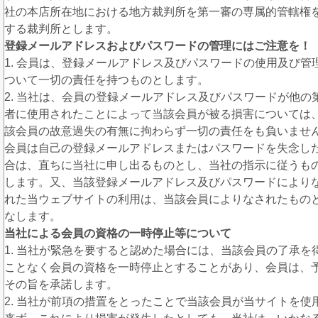
社の本店所在地における地方裁判所を第一審の専属的管轄権
する裁判所とします。
登録メールアドレスおよびパスワードの管理にはご注意を！
1. 会員は、登録メールアドレス及びパスワードの使用及び管
ついて一切の責任を持つものとします。
2. 当社は、会員の登録メールアドレス及びパスワードが他の
者に使用されたことによって当該会員が被る損害については
該会員の故意過失の有無に拘わらず一切の責任をも負いませ
会員は自己の登録メールアドレスまたはパスワードを失念し
合は、直ちに当社に申し出るものとし、当社の指示に従うも
します。又、当該登録メールアドレス及びパスワードにより
れた当ウェブサイトの利用は、当該会員によりなされたもの
なします。
当社による会員の資格の一時停止等について
1. 当社が緊急を要すると認めた場合には、当該会員の了承を
ことなく会員の資格を一時停止とすることがあり、会員は、
その旨を承諾します。
2. 当社が前項の措置をとったことで当該会員が当サイトを使