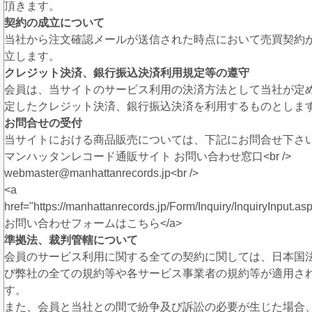
頂きます。
契約の成立について
当社から注文確認メールが送信された時点において売買契約
立します。
クレジット決済、銀行振込決済利用規定等の遵守
会員は、当サイトのサービス利用の決済方法として当社が定
定したクレジット決済、銀行振込決済を利用するものとしま
お問合せの受付
当サイトにおける商品販売については、下記にお問合せ下さ
マンハッタンレコード通販サイト お問い合わせ窓口<br />
webmaster@manhattanrecords.jp<br />
<a
href="https://manhattanrecords.jp/Form/Inquiry/InquiryInput.as
お問い合わせフォームはこちら</a>
準拠法、裁判管轄について
会員のサービス利用に関する全ての契約に関しては、日本国
び弊社の全ての規約等や各サービス事業者の規約等が適用さ
す。
また、会員と当社との間で紛争及び訴訟の必要が生じた場合