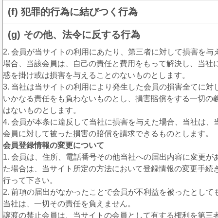
(f) 犯罪的行為に結びつく行為
(g) その他、法令に反する行為
2. 会員が当サイトの利用にあたり、第三者に対して損害を与
場合、当該会員は、自己の責任と費用をもって解決し、当社
惑を掛け或は損害を与えることのないものとします。
3. 当社は当サイトの利用により発生した会員の損害全てに対
いかなる責任をも負わないものとし、損害賠償をする一切の
はないものとします。
4. 会員が本条に違反して当社に損害を与えた場合、当社は、
会員に対して被った損害の賠償を請求できるものとします。
会員登録情報の変更について
1. 会員は、住所、電話番号その他当社への届出内容に変更が
た場合は、当サイト所定の方法において登録情報の変更手続
行って下さい。
2. 前項の届出がなかったことで会員が不利益を被ったとして
当社は、一切その責任を負えません。
譲渡の禁止会員は、当サイトの会員として有する権利を第三