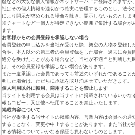
歴などの大切な個人情報がネットサーバ上に登録されますが
社はその個人情報を適切かつ確実に管理するものとし、法令
により開示が求められる場合を除き、開示しないものとしま
※チャートなど一個人が特定できない範囲で集計する場合が
ます。
お客様からの会員登録を承認しない場合
会員登録の申し込みを当社が受けた際、架空の人物を登録し
合や、本人以外の第三者の会員登録をした場合、過去に会員
処分を受けたことがある場合など、当社が不適当と判断した
は、その会員登録を承認しない場合があります。
また一度承認した会員であっても前述のいずれかであること
明した場合は、ただちに承認を取り消させていただきます。
個人利用以外に転用、商用することを禁止します
当サイトを利用する会員は当サイトに掲載されているいかな
報もコピー、又は他へ転用することを禁止いたします。
掲載内容について
当社が提供する当サイトの掲載内容、営業内容は会員への通
することなく、変更や中止することがあります。また当社が
する情報についていかなる保証も負わないものとします。