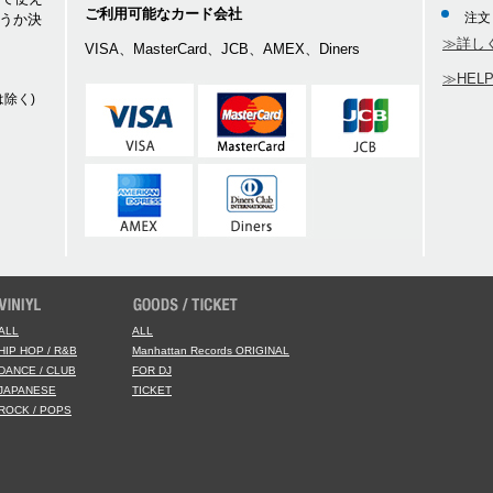
を利用する行為
ご利用可能なカード会社
注文
うか決
≫詳し
VISA、MasterCard、JCB、AMEX、Diners
≫HEL
除く)
り、第三者に対して損害を与えた場合、当該会員は、自己の責任と費用をもっ
す。
発生した会員の損害全てに対し、いかなる責任をも負わないものとし、損害賠
損害を与えた場合、当社は、当該会員に対して被った損害の賠償を請求できる
他当社への届出内容に変更があった場合は、当サイト所定の方法において登録
会員が不利益を被ったとしても、当社は、一切その責任を負えません。
員として有する権利を第三者に譲渡若しくは使用させる、売買、名義変更、質
があります
ALL
ALL
に該当する場合、当社は当該会員に事前に何ら通知又は催告することなく、除
HIP HOP / R&B
Manhattan Records ORIGINAL
DANCE / CLUB
FOR DJ
JAPANESE
TICKET
合
ROCK / POPS
んを行った場合
スワードを不正に使用した場合
合