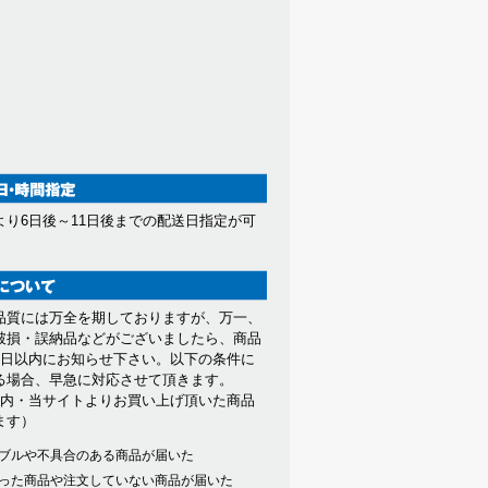
ただきます。
します。
。また当社が提供する情報について
とがあります。
より6日後～11日後までの配送日指定が可
。
品質には万全を期しておりますが、万一、
因する会員又は他の第三者が被った
破損・誤納品などがございましたら、商品
7日以内にお知らせ下さい。以下の条件に
る場合、早急に対応させて頂きます。
以内・当サイトよりお買い上げ頂いた商品
ます）
ブルや不具合のある商品が届いた
った商品や注文していない商品が届いた