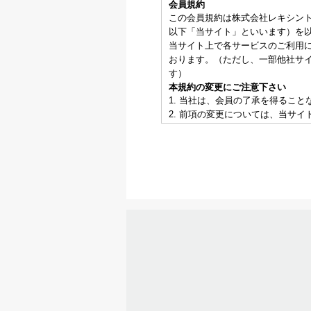
会員規約
この会員規約は株式会社レキシン
以下「当サイト」といいます）を
当サイト上で各サービスのご利用
おります。（ただし、一部他社サ
す）
本規約の変更にご注意下さい
1. 当社は、会員の了承を得るこ
2. 前項の変更については、当サ
会員のみなさまへの通知
1. 本規約の変更のケース以外に
2. 前項の通知は、当サイト上に
会員登録について
当サイトにおいてのご購入には会
なお会員登録は無料です。
※ログインには、会員登録時に入
会員のみなさまから提供された個
当サイトを利用するにあたって、
を適切かつ確実に管理するものと
※チャートなど一個人が特定でき
お客様からの会員登録を承認しな
会員登録の申し込みを当社が受け
がある場合など、当社が不適当と