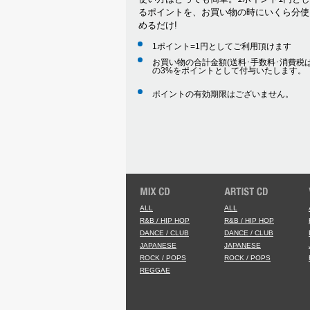
(d) 営利を目的として当サイト
るポイントを、お買い物の時にいくら分使
(e) 公序良俗に反する行為
めるだけ!
(f) 犯罪的行為に結びつく行為
1ポイント=1円としてご利用頂けます
(g) その他、法令に反する行為
お買い物の合計金額(送料･手数料･消費税は
2. 会員が当サイトの利用にあた
の3%をポイントとして付与いたします。
害を与えることのないものとしま
ポイントの有効期限はございません。
3. 当社は当サイトの利用により
ます。
4. 会員が本条に違反して当社に
会員登録情報の変更について
1. 会員は、住所、電話番号その
2. 前項の届出がなかったことで
譲渡の禁止会員は、当サイトの会
行為はできないものとします。
会員の資格を当社で剥奪する場合
ALL
ALL
1. 会員が、以下の何れかの項目
R&B / HIP HOP
R&B / HIP HOP
ことができるものとします。
DANCE / CLUB
DANCE / CLUB
JAPANESE
JAPANESE
(a) 登録時に虚偽の申告をした場
ROCK / POPS
ROCK / POPS
(b) 入力されている情報の改ざ
REGGAE
(c) 登録メールアドレス又はパ
(d) 当サイトの運営を妨害した場