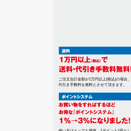
また一度承認した会員であっても
個人利用以外に転用、商用するこ
当サイトを利用する会員は当サイ
掲載内容について
当社が提供する当サイトの掲載内
いかなる保証も負わないものとし
サービスを一時的に中断すること
1. 当社は、以下の何れかが生じ
(a) 当サイトのシステムの保守
(b) 火災、停電等により当サイ
(c) 地震、噴火、洪水、津波等
(d) 戦争、動乱、暴動、騒乱
(e) その他、運用上或は技術上
ご注文合計金額が1万円以上(税込)の場合
代引き手数料を無料とさせて頂きます。
2. 当社は、前項各号の場合以外
損害について一切の責任をも負わ
禁止事項
1. 当サイト上では以下の行為を禁
(a) 他の会員、第三者又は当社
(b) 有害なコンピュータプログ
(c) 第三者に不利益を与える行為
使い方はとっても簡単。1ポイント1円と