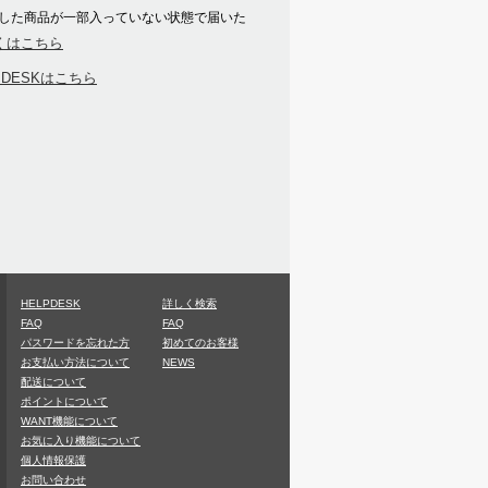
した商品が一部入っていない状態で届いた
くはこちら
PDESKはこちら
て解決し、当社に迷惑を掛け或は損
償をする一切の義務はないものとし
ものとします。
情報の変更手続きを行って下さい。
権の設定その他の担保に供する等の
HELPDESK
詳しく検索
FAQ
FAQ
名処分とし、会員の資格を剥奪する
パスワードを忘れた方
初めてのお客様
お支払い方法について
NEWS
配送について
ポイントについて
WANT機能について
お気に入り機能について
個人情報保護
お問い合わせ