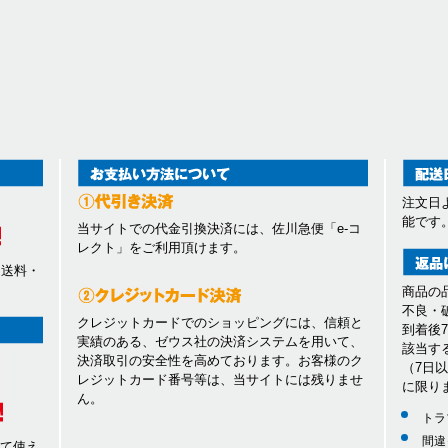
前述のいずれかであることが判明した場合は、ただちに承認を取り消させてい
とを禁止します
トに掲載されているいかなる情報もコピー、又は他へ転用することを禁止いた
容、営業内容は会員への通知をすることなく、変更や中止することがあります
ます。
があります
た場合には、会員に事前に通知することなく、一時的に当サイトを中断するこ
を定期的に又は緊急に行う場合
トの提供ができなくなった場合
注文日
能です
の天災により当サイトの提供ができなくなった場合
当サイトでの代金引換決済には、佐川急便「e-コ
、労働争議等により当サイトの提供ができなくなった場合
レクト」をご利用頂けます。
当社が当サイトの一時的な中断が必要と判断した場合
、送料・
商品の
の事由により当サイトの提供の遅延又は中断等が発生したとしても、これに起
不良・
ないものとします。
クレジットカードでのショッピングには、信頼と
到着後
実績のある、ゼウス社の決済システムを用いて、
該当す
止します。
決済取引の安全性を高めております。お客様のク
（7日
の著作権、その他知的所有権を侵害する行為
レジットカード番号等は、当サイトには残りませ
に限り
ん。
ラム等を送信又は書き込む行為
トラ
間違
して使え