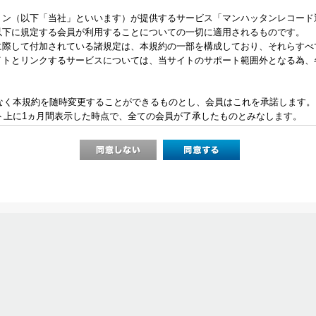
トン（以下「当社」といいます）が提供するサービス「マンハッタンレコード
以下に規定する会員が利用することについての一切に適用されるものです。
に際して付加されている諸規定は、本規約の一部を構成しており、それらすべ
イトとリンクするサービスについては、当サイトのサポート範囲外となる為、
となく本規約を随時変更することができるものとし、会員はこれを承諾します。
イト上に1ヵ月間表示した時点で、全ての会員が了承したものとみなします。
当社が必要と判断した場合、当社は、会員に対し随時必要な事項を通知します。
表示した時点で全ての会員に通知したものとみなします。
員登録が必要になります。
力したメールアドレスおよびパスワードが必要になります。
人情報
会員の住所、電話番号、購入履歴などの大切な個人情報がネットサーバ上に登
し、法令などにより開示が求められる場合を除き、開示しないものとします。
ない範囲で集計する場合があります。
い場合
た際、架空の人物を登録した場合や、本人以外の第三者の会員登録をした場合
判断した時は、その会員登録を承認しない場合があります。