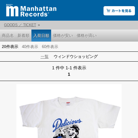
GOODS ／ TICKET
»
商品名
新着順
入荷日順
価格が安い
価格が高い
20件表示
40件表示
60件表示
一覧
ウィンドウショッピング
1 件中 1-1 件表示
1