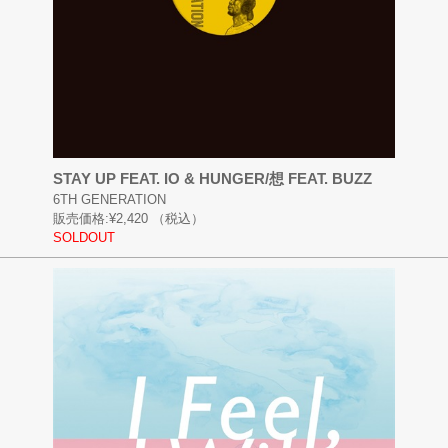
STAY UP FEAT. IO & HUNGER/想 FEAT. BUZZ
6TH GENERATION
販売価格:
¥2,420
（税込）
SOLDOUT