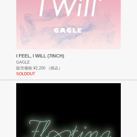
I FEEL, I WILL (7INCH)
GAGLE
販売価格:
¥2,200
（税込）
SOLDOUT