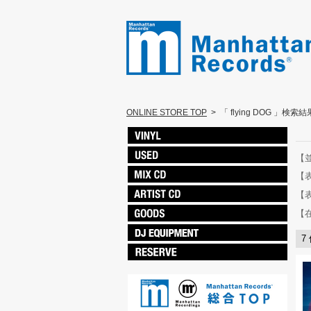
ONLINE STORE TOP
>
「 flying DOG 」検索結
【
【
【
【
7