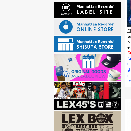
D
S
M
¥
S
N
O
よ
m