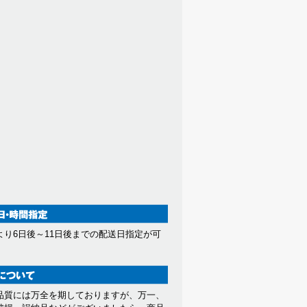
より6日後～11日後までの配送日指定が可
。
品質には万全を期しておりますが、万一、