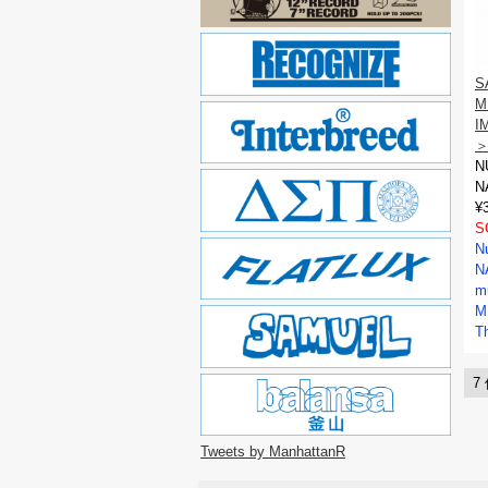
S
M
I
＞
N
N
¥
S
N
N
m
M
T
7
Tweets by ManhattanR