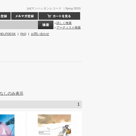
[m]マンハッタンレコード ｜flying DOG
詳しく検索
アーティスト検索
HELPDESK
|
FAQ
|
お問い合わせ
なしのみ表示
1