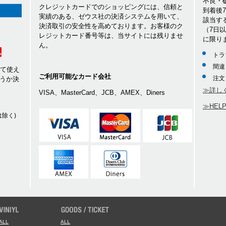
不良・
クレジットカードでのショッピングには、信頼と
到着後
実績のある、ゼウス社の決済システムを用いて、
該当す
決済取引の安全性を高めております。お客様のク
（7日
レジットカード番号等は、当サイトには残りませ
に限り
ん。
トラ
間違
して使え
ご利用可能なカード会社
注文
うか決
≫詳し
VISA、MasterCard、JCB、AMEX、Diners
≫HEL
除く)
ALL
ALL