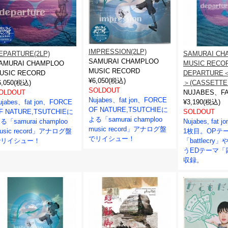
IMPRESSION(2LP)
EPARTURE(2LP)
SAMURAI CH
SAMURAI CHAMPLOO
AMURAI CHAMPLOO
MUSIC RECO
MUSIC RECORD
USIC RECORD
DEPARTUR
¥6,050(税込)
6,050(税込)
＞(CASSETTE
SOLDOUT
OLDOUT
NUJABES、FA
Nujabes、fat jon、FORCE
ujabes、fat jon、FORCE
¥3,190(税込)
OF NATURE,TSUTCHIEに
F NATURE,TSUTCHIEに
SOLDOUT
よる「samurai champloo
る「samurai champloo
Nujabes, fa
music record」アナログ盤
usic record」アナログ盤
1枚目。OPテ
でリイシュー！
でリイシュー！
「battlecry
うEDテーマ「
収録。