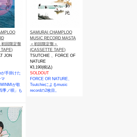
AMPLOO
SAMURAI CHAMPLOO
RD
MUSIC RECORD MASTA
E＜初回限定盤
＜初回限定盤＞
 TAPE)
(CASSETTE TAPE)
T JON
TSUTCHIE 、FORCE OF
NATURE
¥3,190(税込)
t jonが手掛けた
SOLDOUT
ーマ
FORCE OR NATURE、
」やMINMIが歌
Tsutchieによるmusic
四季ノ唄」も
recordの2枚目。