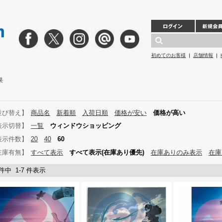
初めてのお客様
|
店舗情報
|
果
並び替え】
商品名
新着順
入荷日順
価格が安い
価格が高い
表示切替】
一覧
ウィンドウショッピング
表示件数】
20
40
60
在庫有無】
すべて表示
すべて表示(在庫あり優先)
在庫ありのみ表示
在庫
 件中 1-7 件表示