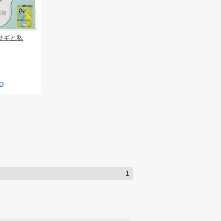
サギと私
D
1