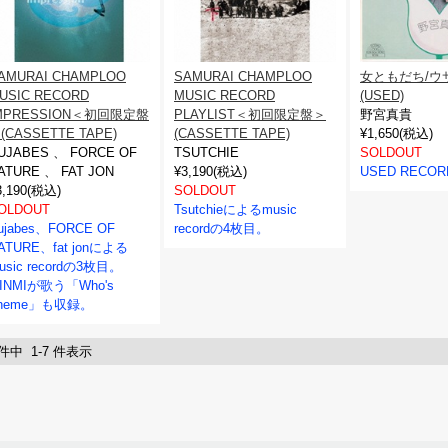
AMURAI CHAMPLOO
SAMURAI CHAMPLOO
女ともだち/ウ
USIC RECORD
MUSIC RECORD
(USED)
MPRESSION＜初回限定盤
PLAYLIST＜初回限定盤＞
野宮真貴
(CASSETTE TAPE)
(CASSETTE TAPE)
¥1,650(税込)
UJABES 、 FORCE OF
TSUTCHIE
SOLDOUT
ATURE 、 FAT JON
¥3,190(税込)
USED RECOR
3,190(税込)
SOLDOUT
OLDOUT
Tsutchieによるmusic
ujabes、FORCE OF
recordの4枚目。
ATURE、fat jonによる
usic recordの3枚目。
INMIが歌う「Who's
heme」も収録。
 件中 1-7 件表示