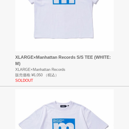
XLARGE×Manhattan Records S/S TEE (WHITE:
M)
XLARGE×Manhattan Records
販売価格:
¥6,050
（税込）
SOLDOUT