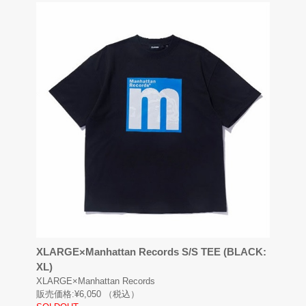
XLARGE×Manhattan Records S/S TEE (BLACK:
XL)
XLARGE×Manhattan Records
販売価格:
¥6,050
（税込）