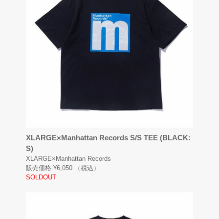
XLARGE×Manhattan Records S/S TEE (BLACK:
S)
XLARGE×Manhattan Records
販売価格:
¥6,050
（税込）
SOLDOUT