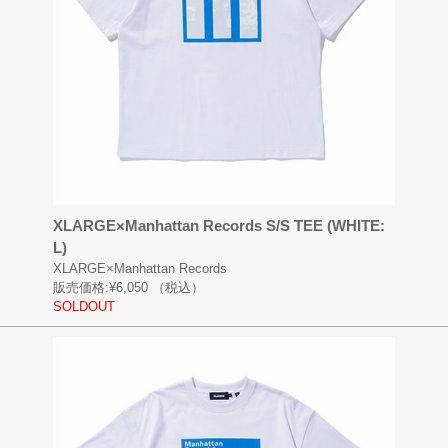
XLARGE×Manhattan Records S/S TEE (WHITE:
L)
XLARGE×Manhattan Records
販売価格:
¥6,050
（税込）
SOLDOUT