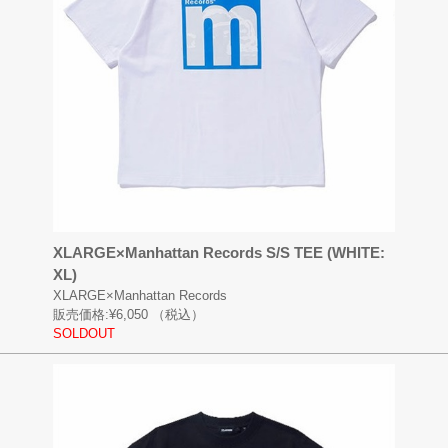
XLARGE×Manhattan Records S/S TEE (WHITE:
XL)
XLARGE×Manhattan Records
販売価格:
¥6,050
（税込）
SOLDOUT