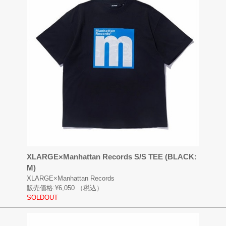
XLARGE×Manhattan Records S/S TEE (BLACK:
M)
XLARGE×Manhattan Records
販売価格:
¥6,050
（税込）
SOLDOUT