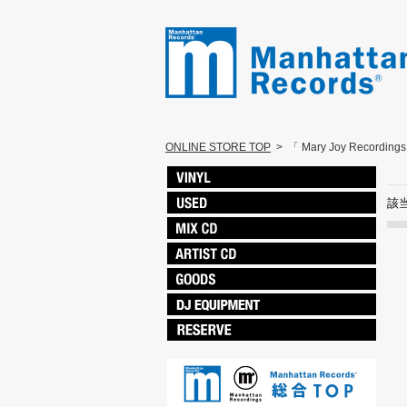
ONLINE STORE TOP
>
「 Mary Joy Recordin
該