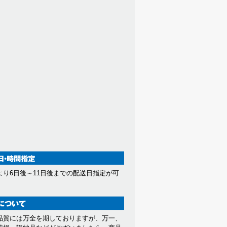
より6日後～11日後までの配送日指定が可
。
品質には万全を期しておりますが、万一、