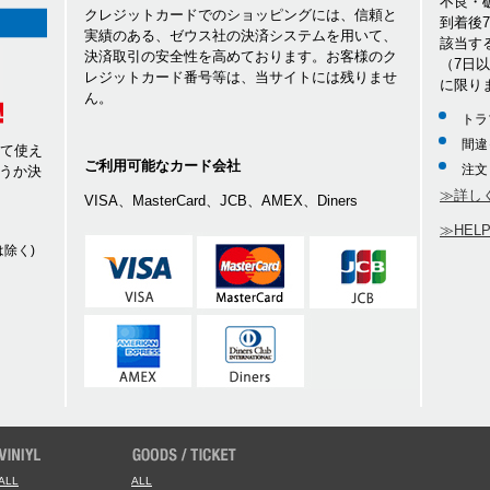
不良・
クレジットカードでのショッピングには、信頼と
到着後
実績のある、ゼウス社の決済システムを用いて、
該当す
決済取引の安全性を高めております。お客様のク
（7日
レジットカード番号等は、当サイトには残りませ
に限り
ん。
トラ
間違
して使え
ご利用可能なカード会社
注文
うか決
≫詳し
VISA、MasterCard、JCB、AMEX、Diners
≫HEL
除く)
ALL
ALL