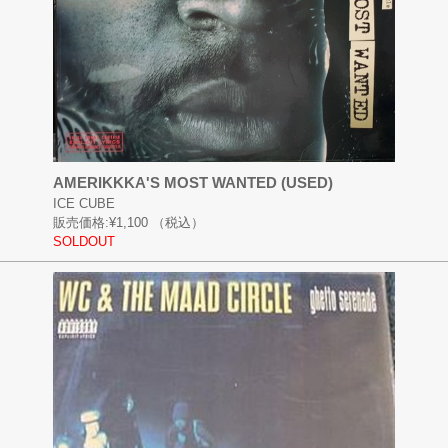
AMERIKKKA'S MOST WANTED (USED)
ICE CUBE
販売価格:
¥1,100
（税込）
SOLDOUT