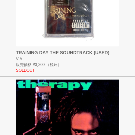
TRAINING DAY THE SOUNDTRACK (USED)
V.A.
販売価格:
¥3,300
（税込）
SOLDOUT