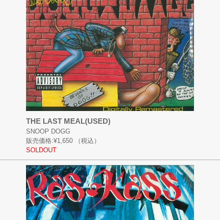
THE LAST MEAL(USED)
SNOOP DOGG
販売価格:
¥1,650
（税込）
SOLDOUT