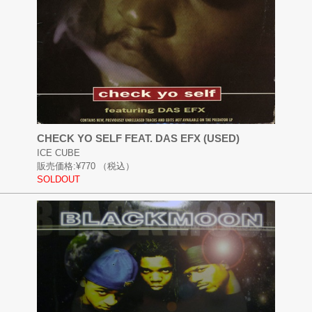
CHECK YO SELF FEAT. DAS EFX (USED)
ICE CUBE
販売価格:
¥770
（税込）
SOLDOUT