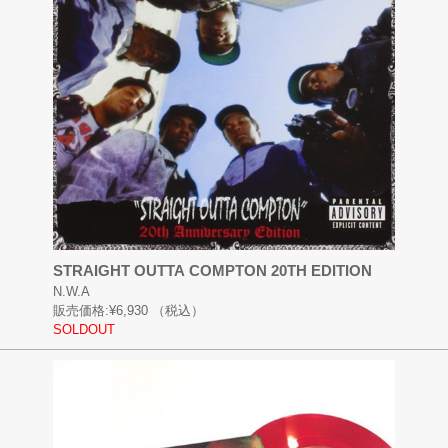
STRAIGHT OUTTA COMPTON 20TH EDITION
N.W.A
販売価格:
¥6,930
（税込）
SOLDOUT