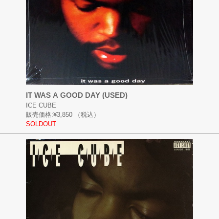
IT WAS A GOOD DAY (USED)
ICE CUBE
販売価格:
¥3,850
（税込）
SOLDOUT