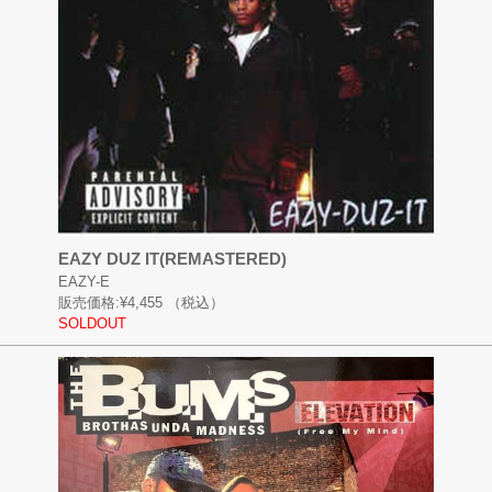
EAZY DUZ IT(REMASTERED)
EAZY-E
販売価格:
¥4,455
（税込）
SOLDOUT