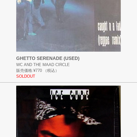
GHETTO SERENADE (USED)
WC AND THE MAAD CIRCLE
販売価格:
¥770
（税込）
SOLDOUT