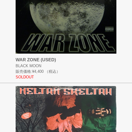
WAR ZONE (USED)
BLACK MOON
販売価格:
¥4,400
（税込）
SOLDOUT