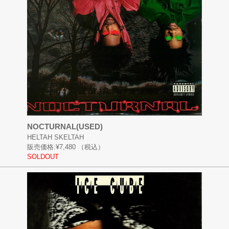
NOCTURNAL(USED)
HELTAH SKELTAH
販売価格:
¥7,480
（税込）
SOLDOUT