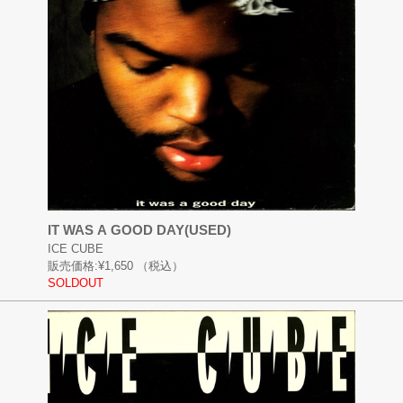
IT WAS A GOOD DAY(USED)
ICE CUBE
販売価格:
¥1,650
（税込）
SOLDOUT