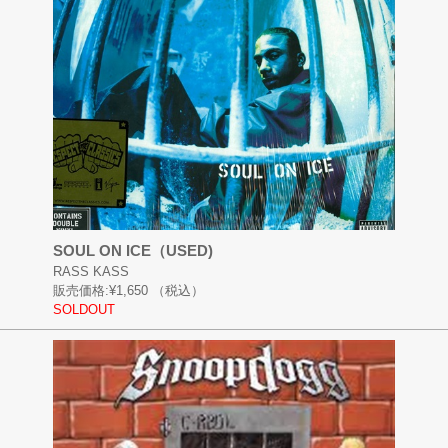
SOUL ON ICE（USED)
RASS KASS
販売価格:
¥1,650
（税込）
SOLDOUT