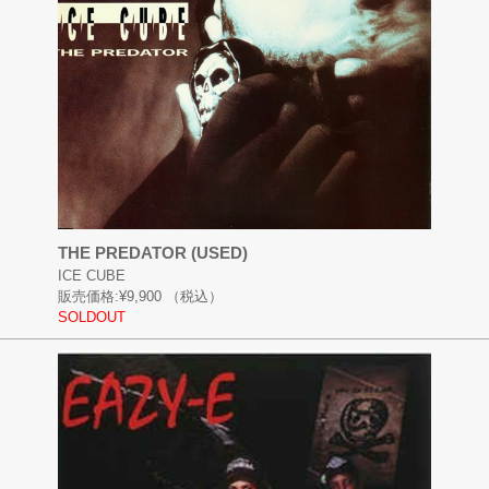
THE PREDATOR (USED)
ICE CUBE
販売価格:
¥9,900
（税込）
SOLDOUT