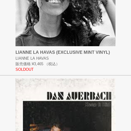
LIANNE LA HAVAS (EXCLUSIVE MINT VINYL)
LIANNE LA HAVAS
販売価格:
¥3,465
（税込）
SOLDOUT