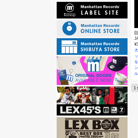
B
J
¥
を
ン
ル
1