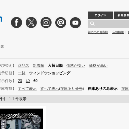
初めてのお客様
|
店舗情報
|
結果
並び替え】
商品名
新着順
入荷日順
価格が安い
価格が高い
表示切替】
一覧
ウィンドウショッピング
表示件数】
20
40
60
在庫有無】
すべて表示
すべて表示(在庫あり優先)
在庫ありのみ表示
在庫
 件中 1-1 件表示