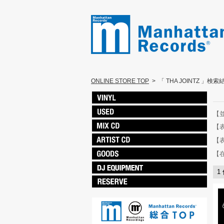
ONLINE STORE TOP
>
「 THA JOINTZ 」検索
【
【
【
【
1