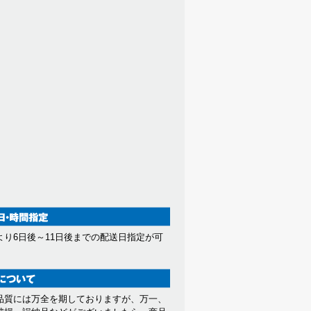
より6日後～11日後までの配送日指定が可
。
品質には万全を期しておりますが、万一、