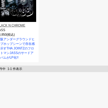
LACK N CHROME
ASS
3,850(税込)
大阪アンダーグラウンドヒ
ップホップシーンで存在感
示すTHA JOINTZのフロ
トマンJASSのサードア
バムがLP化!!
 件中 1-1 件表示