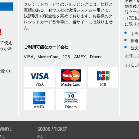
不良・
クレジットカードでのショッピングには、信頼と
到着後
実績のある、ゼウス社の決済システムを用いて、
該当す
決済取引の安全性を高めております。お客様のク
（7日
レジットカード番号等は、当サイトには残りませ
に限り
ん。
トラ
間違
して使え
ご利用可能なカード会社
注文
うか決
≫詳し
VISA、MasterCard、JCB、AMEX、Diners
≫HEL
除く)
ALL
ALL