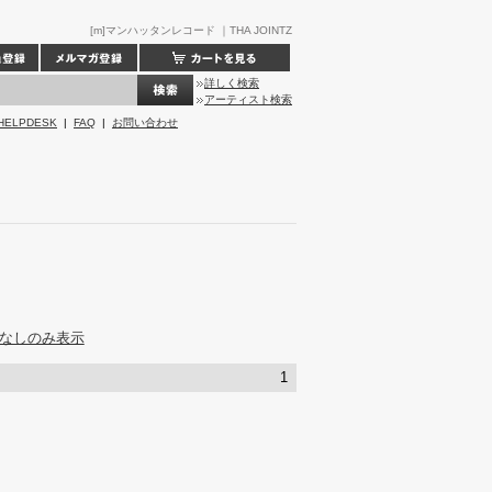
[m]マンハッタンレコード ｜THA JOINTZ
詳しく検索
アーティスト検索
HELPDESK
|
FAQ
|
お問い合わせ
なしのみ表示
1