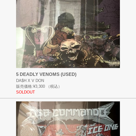
5 DEADLY VENOMS (USED)
DA$H X V DON
販売価格:
¥3,300
（税込）
SOLDOUT