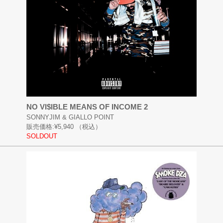
NO VI$IBLE MEANS OF INCOME 2
SONNYJIM & GIALLO POINT
販売価格:
¥5,940
（税込）
SOLDOUT