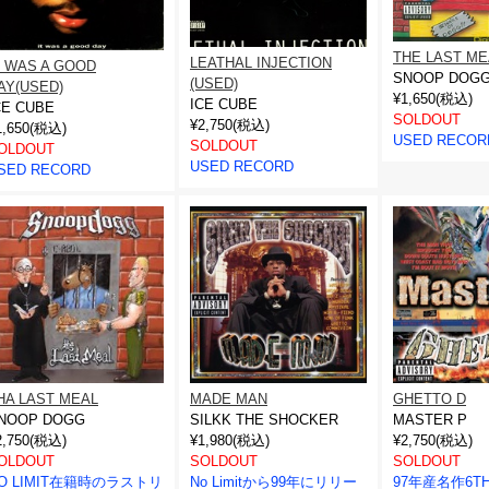
THE LAST ME
LEATHAL INJECTION
T WAS A GOOD
SNOOP DOG
(USED)
AY(USED)
¥1,650(税込)
ICE CUBE
CE CUBE
SOLDOUT
¥2,750(税込)
1,650(税込)
USED RECOR
SOLDOUT
OLDOUT
USED RECORD
SED RECORD
HA LAST MEAL
MADE MAN
GHETTO D
NOOP DOGG
SILKK THE SHOCKER
MASTER P
2,750(税込)
¥1,980(税込)
¥2,750(税込)
OLDOUT
SOLDOUT
SOLDOUT
O LIMIT在籍時のラストリ
No Limitから99年にリリー
97年産名作6T