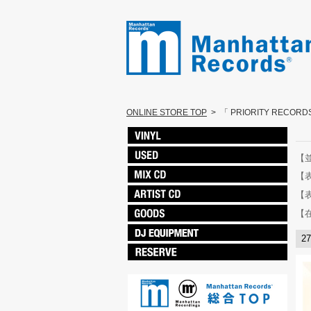
ONLINE STORE TOP
>
「 PRIORITY RECO
【
【
【
【
2