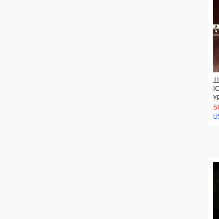
T
I
¥
S
U