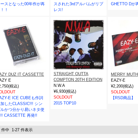
リースとなった00年作が再
スされた3rdアルバムがリプ
GHETTO D
発！！
レス!
STRAIGHT OUTTA
AZY DUZ IT CASSETTE
MERRY MUTH
COMPTON 20TH EDITION
AZY E
EAZY-E
N.W.A
2,750(税込)
¥2,200(税込)
¥6,930(税込)
OLDOUT
SOLDOUT
SOLDOUT
AZY-E ICE CUBEも作詞
【RSD商品】
2015 TOP10
加したCLASSIC!!! シン
プルかつ分かり易いネタ使
!! CASSETTE 再発!!
7 件中 1-27 件表示