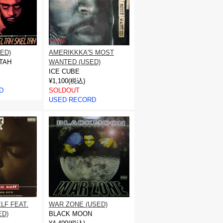
ED)
AMERIKKKA'S MOST
TAH
WANTED (USED)
ICE CUBE
¥1,100(税込)
D
SOLDOUT
USED RECORD
LF FEAT.
WAR ZONE (USED)
ED)
BLACK MOON