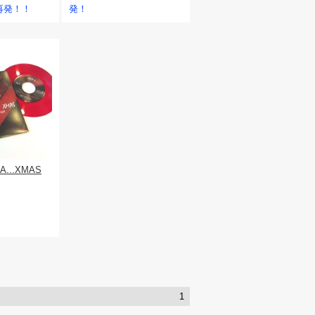
が再発！！
発！
A...XMAS
1