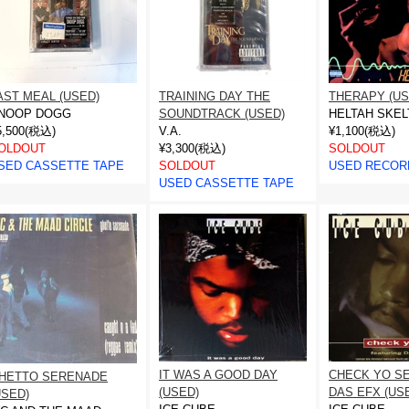
AST MEAL (USED)
TRAINING DAY THE
THERAPY (US
NOOP DOGG
SOUNDTRACK (USED)
HELTAH SKEL
5,500(税込)
V.A.
¥1,100(税込)
OLDOUT
¥3,300(税込)
SOLDOUT
SED CASSETTE TAPE
SOLDOUT
USED RECOR
USED CASSETTE TAPE
IT WAS A GOOD DAY
CHECK YO SE
HETTO SERENADE
(USED)
DAS EFX (US
USED)