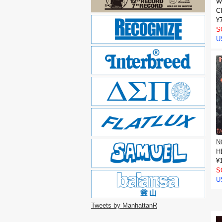
W
C
¥
S
U
N
H
¥
S
U
Tweets by ManhattanR