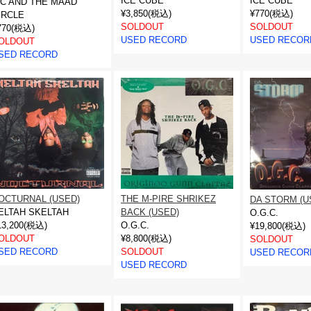
ICE CUBE
ICE CUBE
C AND THE MAAD
¥3,850(税込)
¥770(税込)
IRCLE
SOLDOUT
SOLDOUT
770(税込)
USED RECORD
USED RECOR
OLDOUT
SED RECORD
OCTURNAL (USED)
THE M-PIRE SHRIKEZ
DA STORM (U
ELTAH SKELTAH
BACK (USED)
O.G.C.
13,200(税込)
O.G.C.
¥19,800(税込)
OLDOUT
¥8,800(税込)
SOLDOUT
SED RECORD
SOLDOUT
USED RECOR
USED RECORD