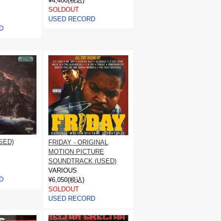
¥4,400(税込)
SOLDOUT
USED RECORD
D
SED)
FRIDAY - ORIGINAL
MOTION PICTURE
SOUNDTRACK (USED)
VARIOUS
D
¥6,050(税込)
SOLDOUT
USED RECORD