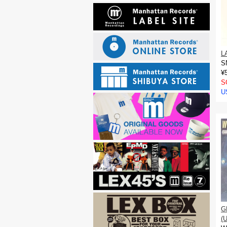
L
S
¥
S
U
G
(