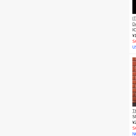
I
D
I
¥
S
U
T
S
¥
S
N