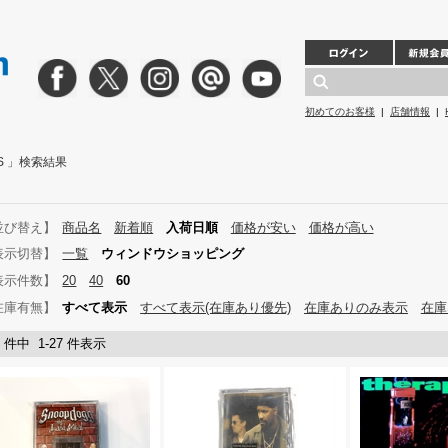
初めてのお客様
|
店舗情報
|
RDS 」検索結果
並び替え】
商品名
新着順
入荷日順
価格が安い
価格が高い
表示切替】
一覧
ウィンドウショッピング
表示件数】
20
40
60
在庫有無】
すべて表示
すべて表示(在庫あり優先)
在庫ありのみ表示
在庫
7 件中 1-27 件表示