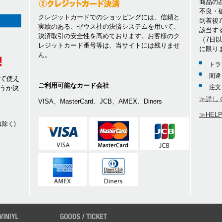
商品の
不良・
クレジットカードでのショッピングには、信頼と
到着後
実績のある、ゼウス社の決済システムを用いて、
該当す
決済取引の安全性を高めております。お客様のク
（7日
レジットカード番号等は、当サイトには残りませ
に限り
ん。
トラ
間違
して使え
ご利用可能なカード会社
注文
うか決
≫詳し
VISA、MasterCard、JCB、AMEX、Diners
≫HEL
除く)