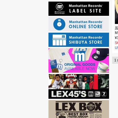
風
M
¥
S
U
1