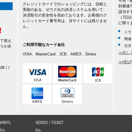
不良・
クレジットカードでのショッピングには、信頼と
到着後
実績のある、ゼウス社の決済システムを用いて、
該当す
決済取引の安全性を高めております。お客様のク
（7日
レジットカード番号等は、当サイトには残りませ
に限り
ん。
トラ
間違
して使え
ご利用可能なカード会社
注文
うか決
≫詳し
VISA、MasterCard、JCB、AMEX、Diners
≫HEL
除く)
ALL
ALL