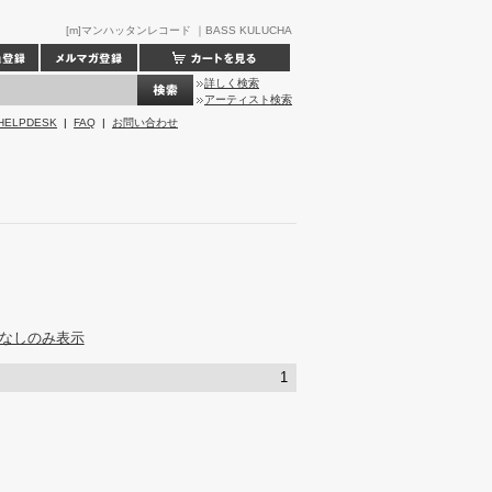
[m]マンハッタンレコード ｜BASS KULUCHA
詳しく検索
アーティスト検索
HELPDESK
|
FAQ
|
お問い合わせ
なしのみ表示
1