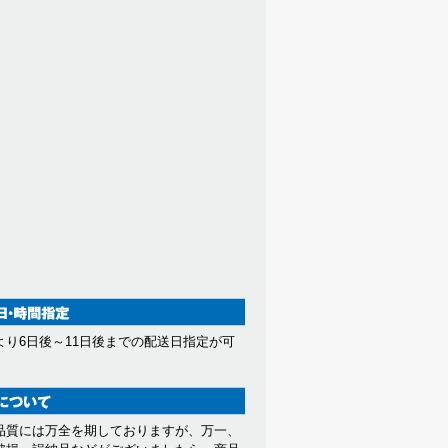
より6日後～11日後までの配送日指定が可
。
品質には万全を期しておりますが、万一、