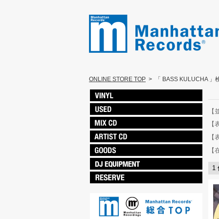
ONLINE STORE TOP
>
「 BASS KULUCHA 
【
【
【
【
1