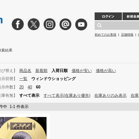
初めてのお客様
|
店舗情報
|
」検索結果
並び替え】
商品名
新着順
入荷日順
価格が安い
価格が高い
表示切替】
一覧
ウィンドウショッピング
表示件数】
20
40
60
在庫有無】
すべて表示
すべて表示(在庫あり優先)
在庫ありのみ表示
在庫
 件中 1-1 件表示