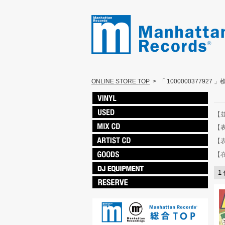
ONLINE STORE TOP
>
「 1000000377927 
【
【
【
【
1