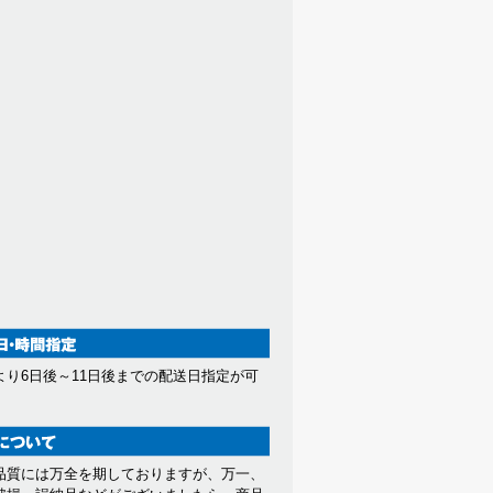
より6日後～11日後までの配送日指定が可
。
品質には万全を期しておりますが、万一、