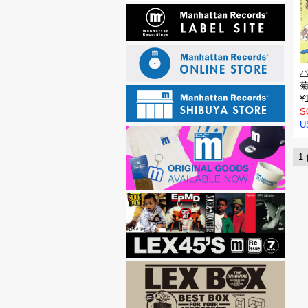
パ
¥
S
U
1