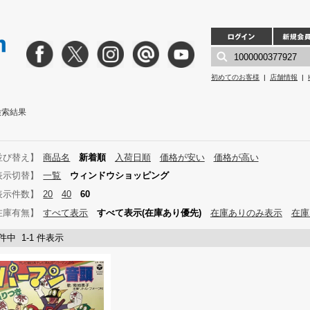
初めてのお客様
|
店舗情報
|
」検索結果
並び替え】
商品名
新着順
入荷日順
価格が安い
価格が高い
表示切替】
一覧
ウィンドウショッピング
表示件数】
20
40
60
在庫有無】
すべて表示
すべて表示(在庫あり優先)
在庫ありのみ表示
在庫
 件中 1-1 件表示