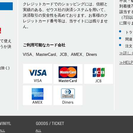
不良・
クレジットカードでのショッピングには、信頼と
到着後
実績のある、ゼウス社の決済システムを用いて、
該当す
決済取引の安全性を高めております。お客様のク
（7日
レジットカード番号等は、当サイトには残りませ
に限り
ん。
トラ
間違
して使え
ご利用可能なカード会社
注文
うか決
≫詳し
VISA、MasterCard、JCB、AMEX、Diners
≫HEL
除く)
ALL
ALL