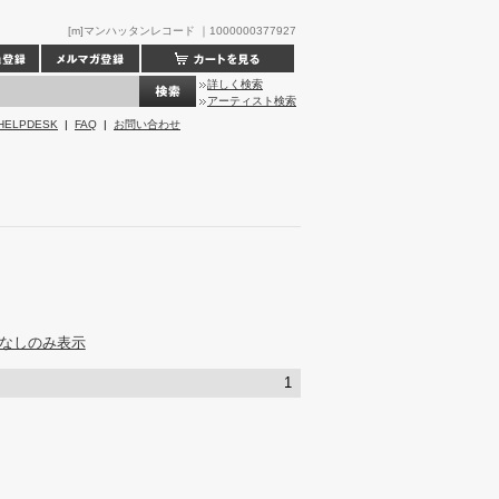
[m]マンハッタンレコード ｜1000000377927
詳しく検索
アーティスト検索
HELPDESK
|
FAQ
|
お問い合わせ
なしのみ表示
1