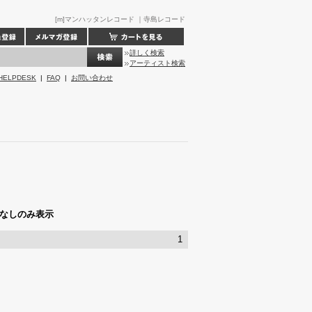
[m]マンハッタンレコード ｜寺島レコード
詳しく検索
アーティスト検索
HELPDESK
|
FAQ
|
お問い合わせ
なしのみ表示
1