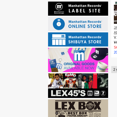
J
A
V
¥
S
2
2