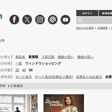
初めてのお客様
|
店舗情報
|
結果
並び替え】
商品名
新着順
入荷日順
価格が安い
価格が高い
表示切替】
一覧
ウィンドウショッピング
表示件数】
20
40
60
在庫有無】
すべて表示
すべて表示(在庫あり優先)
在庫ありのみ表示
在庫
 件中 1-2 件表示