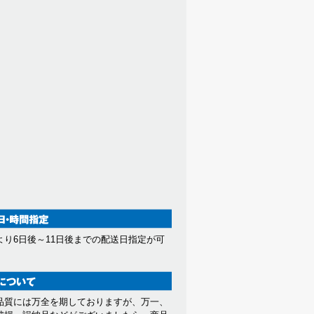
より6日後～11日後までの配送日指定が可
。
品質には万全を期しておりますが、万一、