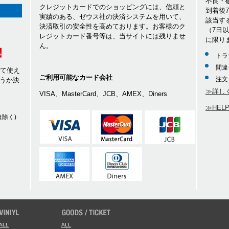
不良・
クレジットカードでのショッピングには、信頼と
到着後
実績のある、ゼウス社の決済システムを用いて、
該当す
決済取引の安全性を高めております。お客様のク
（7日
レジットカード番号等は、当サイトには残りませ
に限り
ん。
トラ
間違
して使え
ご利用可能なカード会社
注文
うか決
≫詳し
VISA、MasterCard、JCB、AMEX、Diners
≫HEL
除く)
ALL
ALL