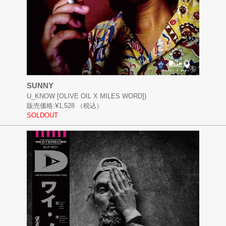
SUNNY
U_KNOW [OLIVE OIL X MILES WORD])
販売価格:
¥1,528
（税込）
SOLDOUT