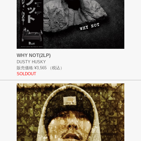
WHY NOT(2LP)
DUSTY HUSKY
販売価格:
¥3,565
（税込）
SOLDOUT