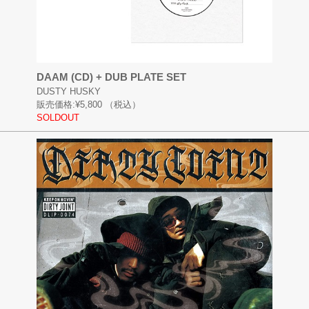
DAAM (CD) + DUB PLATE SET
DUSTY HUSKY
販売価格:
¥5,800
（税込）
SOLDOUT