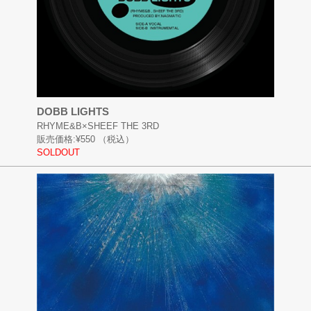
DOBB LIGHTS
RHYME&B×SHEEF THE 3RD
販売価格:
¥550
（税込）
SOLDOUT