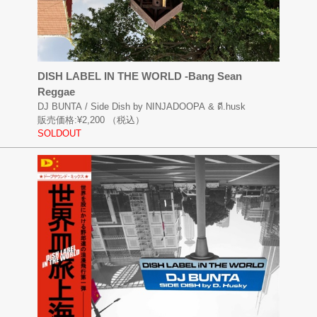
DISH LABEL IN THE WORLD -Bang Sean
Reggae
DJ BUNTA / Side Dish by NINJADOOPA & ดี.husk
販売価格:
¥2,200
（税込）
SOLDOUT