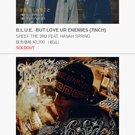
B.L.U.E. -BUT LOVE UR ENEMIES (7INCH)
SHEEF THE 3RD FEAT. HANAH SPRING
販売価格:
¥2,200
（税込）
SOLDOUT