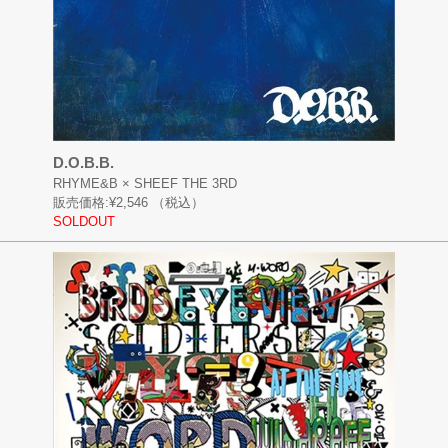
D.O.B.B.
RHYME&B × SHEEF THE 3RD
販売価格:
¥2,546
（税込）
SOLDOUT