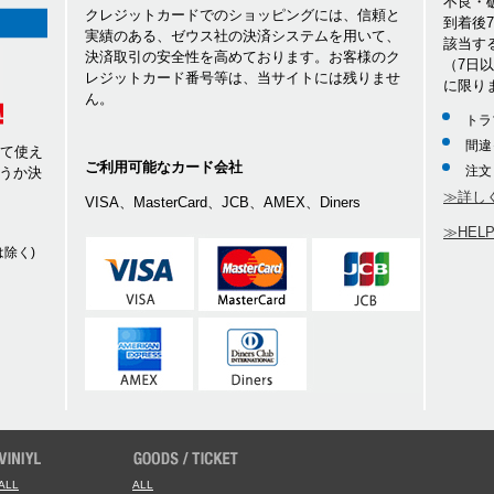
不良・
クレジットカードでのショッピングには、信頼と
到着後
実績のある、ゼウス社の決済システムを用いて、
該当す
決済取引の安全性を高めております。お客様のク
（7日
レジットカード番号等は、当サイトには残りませ
に限り
ん。
トラ
間違
して使え
ご利用可能なカード会社
注文
うか決
≫詳し
VISA、MasterCard、JCB、AMEX、Diners
≫HEL
除く)
ALL
ALL