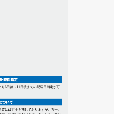
より6日後～11日後までの配送日指定が可
。
品質には万全を期しておりますが、万一、