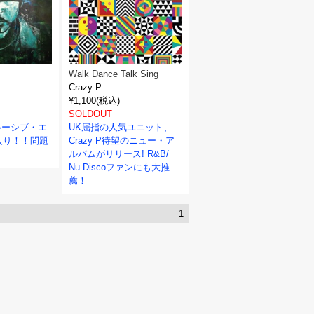
Walk Dance Talk Sing
Crazy P
¥1,100(税込)
SOLDOUT
ルーシブ・エ
UK屈指の人気ユニット、
入り！！問題
Crazy P待望のニュー・ア
ルバムがリリース! R&B/
Nu Discoファンにも大推
薦！
1