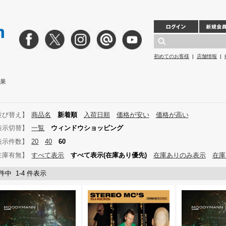
初めてのお客様
|
店舗情報
|
結果
並び替え】
商品名
新着順
入荷日順
価格が安い
価格が高い
表示切替】
一覧
ウィンドウショッピング
表示件数】
20
40
60
在庫有無】
すべて表示
すべて表示(在庫あり優先)
在庫ありのみ表示
在庫
 件中 1-4 件表示