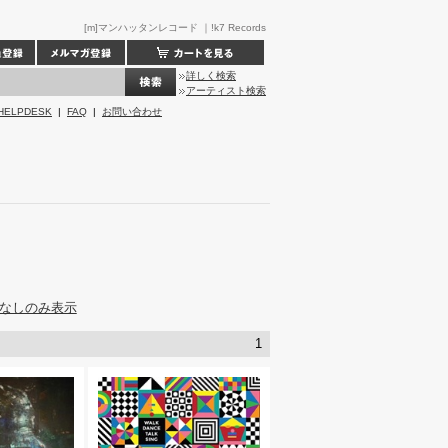
[m]マンハッタンレコード ｜!k7 Records
詳しく検索
アーティスト検索
HELPDESK
|
FAQ
|
お問い合わせ
なしのみ表示
1