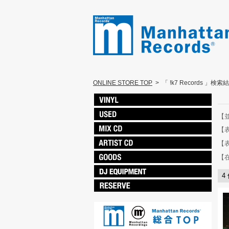
ONLINE STORE TOP
>
「 !k7 Records 」検索
【
【
【
【
4