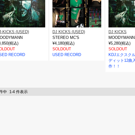
J-KICKS (USED)
DJ KICKS (USED)
DJ KICKS
OODYMANN
STEREO MC'S
MOODYMANN
3,850(税込)
¥4,180(税込)
¥5,280(税込)
OLDOUT
SOLDOUT
SOLDOUT
SED RECORD
USED RECORD
KDJエクスク
ディット12曲
作！！
 件中 1-4 件表示