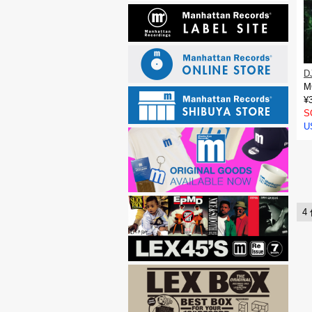
D
M
¥
S
U
4