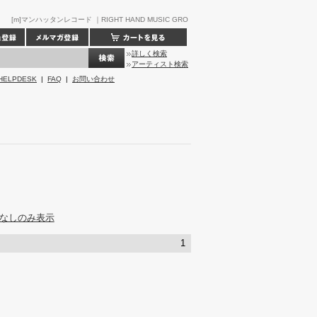
[m]マンハッタンレコード ｜RIGHT HAND MUSIC GRO
詳しく検索
アーティスト検索
HELPDESK
|
FAQ
|
お問い合わせ
なしのみ表示
1