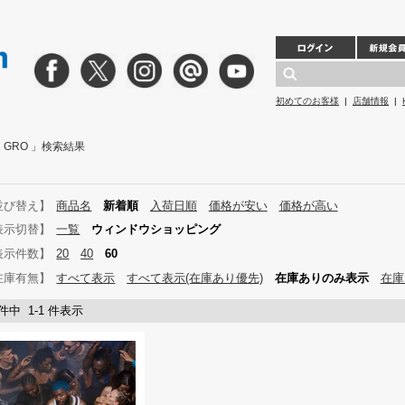
初めてのお客様
|
店舗情報
|
IC GRO 」検索結果
並び替え】
商品名
新着順
入荷日順
価格が安い
価格が高い
表示切替】
一覧
ウィンドウショッピング
表示件数】
20
40
60
在庫有無】
すべて表示
すべて表示(在庫あり優先)
在庫ありのみ表示
在庫
 件中 1-1 件表示