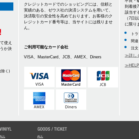
不良・
クレジットカードでのショッピングには、信頼と
到着後
実績のある、ゼウス社の決済システムを用いて、
該当す
決済取引の安全性を高めております。お客様のク
（7日
レジットカード番号等は、当サイトには残りませ
に限り
ん。
トラ
間違
して使え
ご利用可能なカード会社
注文
うか決
≫詳し
VISA、MasterCard、JCB、AMEX、Diners
≫HEL
除く)
ALL
ALL