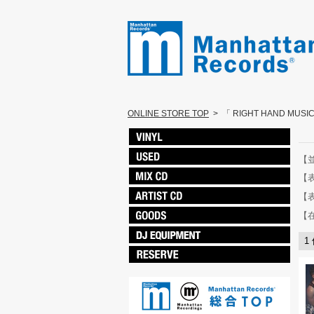
ONLINE STORE TOP
>
「 RIGHT HAND MUS
【
【
【
【
1