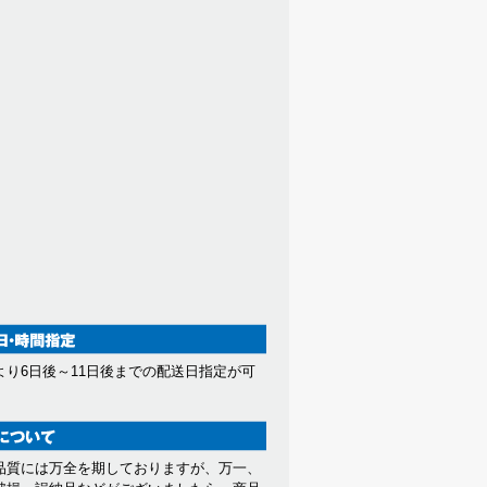
より6日後～11日後までの配送日指定が可
。
品質には万全を期しておりますが、万一、