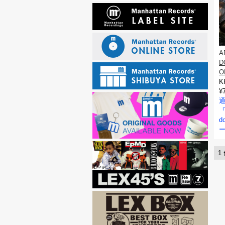
A
D
O
K
¥
『
d
ー
1