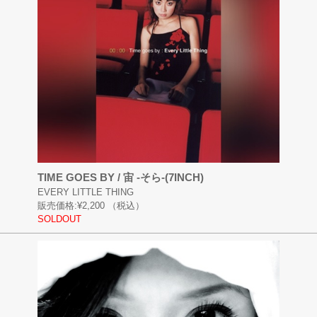
TIME GOES BY / 宙 -そら-(7INCH)
EVERY LITTLE THING
販売価格:
¥2,200
（税込）
SOLDOUT