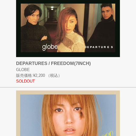
DEPARTURES / FREEDOM(7INCH)
GLOBE
販売価格:
¥2,200
（税込）
SOLDOUT