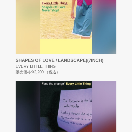
SHAPES OF LOVE / LANDSCAPE((7INCH)
EVERY LITTLE THING
販売価格:
¥2,200
（税込）