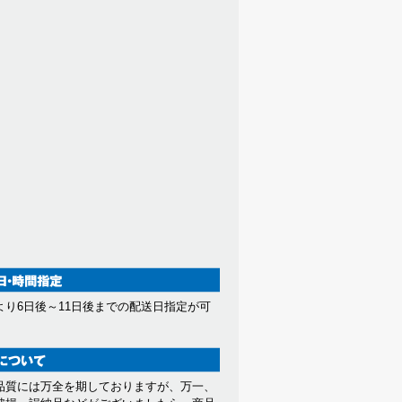
より6日後～11日後までの配送日指定が可
。
品質には万全を期しておりますが、万一、