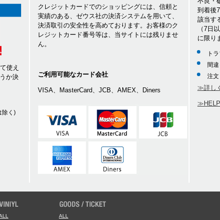
不良・
クレジットカードでのショッピングには、信頼と
到着後
実績のある、ゼウス社の決済システムを用いて、
該当す
決済取引の安全性を高めております。お客様のク
（7日
レジットカード番号等は、当サイトには残りませ
に限り
ん。
トラ
間違
して使え
ご利用可能なカード会社
注文
うか決
≫詳し
VISA、MasterCard、JCB、AMEX、Diners
≫HEL
除く)
ALL
ALL