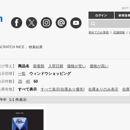
[m]マ
初めてのお客様
|
店舗情報
|
J SCRATCH NICE 」検索結果
並び替え】
商品名
新着順
入荷日順
価格が安い
価格が高い
表示切替】
一覧
ウィンドウショッピング
表示件数】
20
40
60
在庫有無】
すべて表示
すべて表示(在庫あり優先)
在庫ありのみ表示
在庫
 件中 1-1 件表示