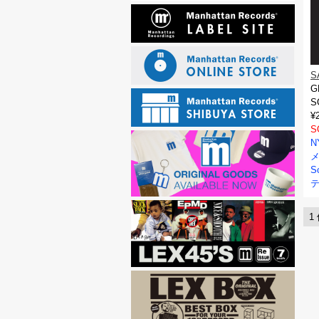
S
G
S
¥
S
メ
S
テ
1