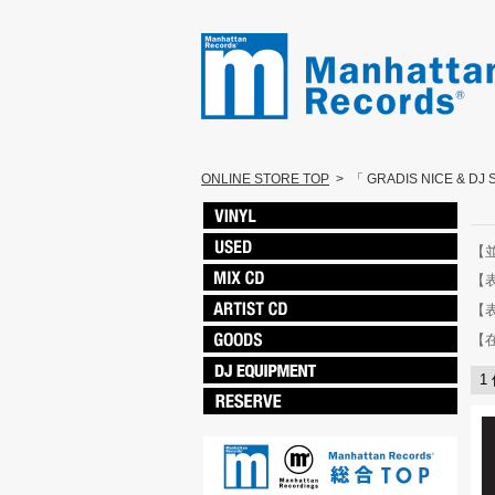
ONLINE STORE TOP
>
「 GRADIS NICE & D
【
【
【
【
1