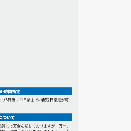
より6日後～11日後までの配送日指定が可
。
品質には万全を期しておりますが、万一、