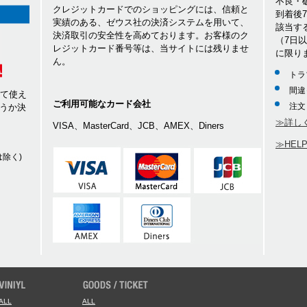
不良・
クレジットカードでのショッピングには、信頼と
到着後
実績のある、ゼウス社の決済システムを用いて、
該当す
決済取引の安全性を高めております。お客様のク
（7日
レジットカード番号等は、当サイトには残りませ
に限り
ん。
トラ
間違
して使え
ご利用可能なカード会社
注文
うか決
≫詳し
VISA、MasterCard、JCB、AMEX、Diners
≫HEL
除く)
ALL
ALL