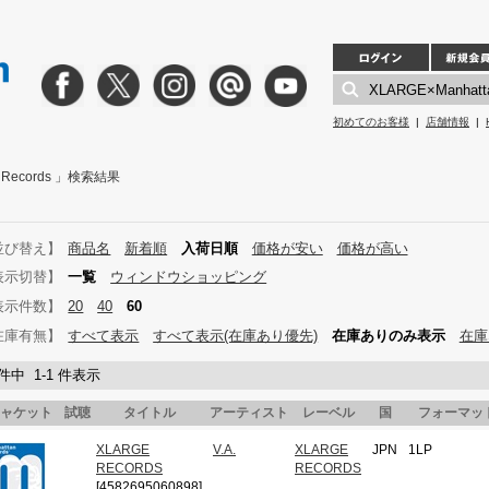
初めてのお客様
|
店舗情報
|
n Records 」検索結果
並び替え】
商品名
新着順
入荷日順
価格が安い
価格が高い
表示切替】
一覧
ウィンドウショッピング
表示件数】
20
40
60
在庫有無】
すべて表示
すべて表示(在庫あり優先)
在庫ありのみ表示
在庫
 件中 1-1 件表示
ャケット
試聴
タイトル
アーティスト
レーベル
国
フォーマッ
XLARGE
V.A.
XLARGE
JPN
1LP
RECORDS
RECORDS
[4582695060898]