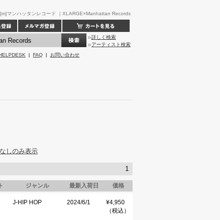
[m]マンハッタンレコード ｜XLARGE×Manhattan Records
詳しく検索
アーティスト検索
HELPDESK
|
FAQ
|
お問い合わせ
なしのみ表示
1
ト
ジャンル
最新入荷日
価格
J-HIP HOP
2024/6/1
¥4,950
（税込）