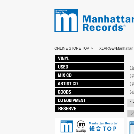
ONLINE STORE TOP
>
「 XLARGE×Manhatta
【
【
【
【
1
ジ