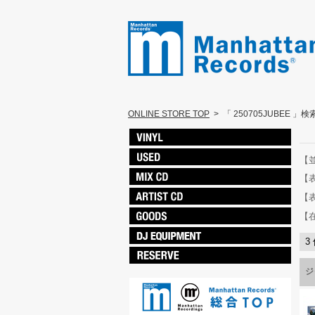
ONLINE STORE TOP
>
「 250705JUBEE 」
【
【
【
【
3
ジ