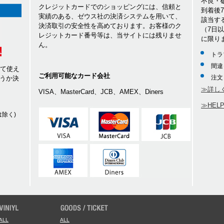
不良・
クレジットカードでのショッピングには、信頼と
到着後
実績のある、ゼウス社の決済システムを用いて、
該当す
決済取引の安全性を高めております。お客様のク
（7日
レジットカード番号等は、当サイトには残りませ
に限り
ん。
トラ
間違
して使え
ご利用可能なカード会社
注文
うか決
≫詳し
VISA、MasterCard、JCB、AMEX、Diners
≫HEL
除く)
ALL
ALL