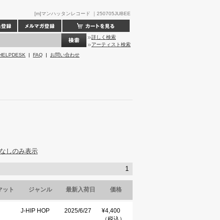
[m]マンハッタンレコード ｜250705JUBEE
詳しく検索
アーティスト検索
HELPDESK
|
FAQ
|
お問い合わせ
なしのみ表示
1
マット
ジャンル
最新入荷日
価格
J-HIP HOP
2025/6/27
¥4,400
（税込）