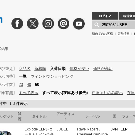
初めてのお客様
|
店舗情報
|
検索結果
並び替え】
商品名
新着順
入荷日順
価格が安い
価格が高い
表示切替】
一覧
ウィンドウショッピング
表示件数】
20
40
60
在庫有無】
すべて表示
すべて表示(在庫あり優先)
在庫ありのみ表示
在庫
 件中 1-3 件表示
試
アーティス
ャケット
タイトル
レーベル
国
フォー
聴
ト
Explode 1LPレコ
JUBEE
Rave Racers /
JPN
1LP
ード + サイン会参
CreativeDrugStore