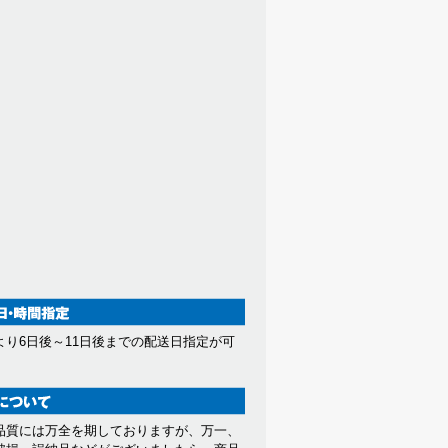
より6日後～11日後までの配送日指定が可
。
品質には万全を期しておりますが、万一、