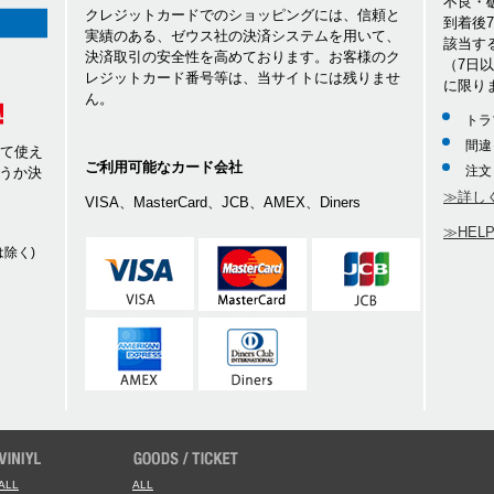
不良・
クレジットカードでのショッピングには、信頼と
到着後
実績のある、ゼウス社の決済システムを用いて、
該当す
決済取引の安全性を高めております。お客様のク
（7日
レジットカード番号等は、当サイトには残りませ
に限り
ん。
トラ
間違
して使え
ご利用可能なカード会社
注文
うか決
≫詳し
VISA、MasterCard、JCB、AMEX、Diners
≫HEL
除く)
ALL
ALL