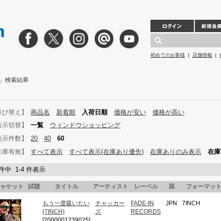
初めてのお客様
|
店舗情報
|
S 」検索結果
並び替え】
商品名
新着順
入荷日順
価格が安い
価格が高い
表示切替】
一覧
ウィンドウショッピング
表示件数】
20
40
60
在庫有無】
すべて表示
すべて表示(在庫あり優先)
在庫ありのみ表示
在庫
 件中 1-4 件表示
ャケット
試聴
タイトル
アーティスト
レーベル
国
フォーマッ
もう一度吸いたい
チャッカー
FADE-IN
JPN
7INCH
(7INCH)
ズ
RECORDS
[2000001239025]