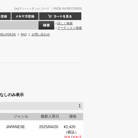
[m]マンハッタンレコード ｜FADE-IN RECORDS
詳しく検索
アーティスト検索
HELPDESK
|
FAQ
|
お問い合わせ
なしのみ表示
1
ト
ジャンル
最新入荷日
価格
JAPANESE
2025/04/20
¥2,420
（税込）
SOLDOUT