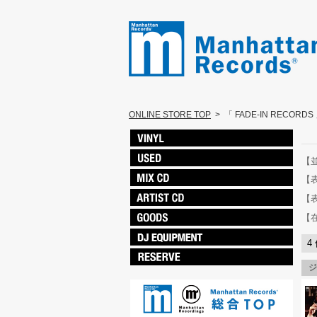
ONLINE STORE TOP
>
「 FADE-IN RECORD
【
【
【
【
4
ジ