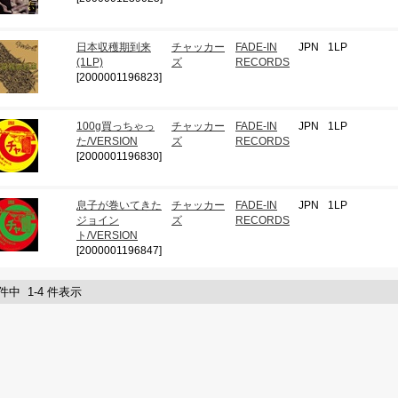
日本収穫期到来
チャッカー
FADE-IN
JPN
1LP
(1LP)
ズ
RECORDS
[2000001196823]
100g買っちゃっ
チャッカー
FADE-IN
JPN
1LP
た/VERSION
ズ
RECORDS
[2000001196830]
息子が巻いてきた
チャッカー
FADE-IN
JPN
1LP
ジョイン
ズ
RECORDS
ト/VERSION
[2000001196847]
 件中 1-4 件表示