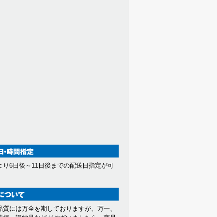
より6日後～11日後までの配送日指定が可
。
品質には万全を期しておりますが、万一、