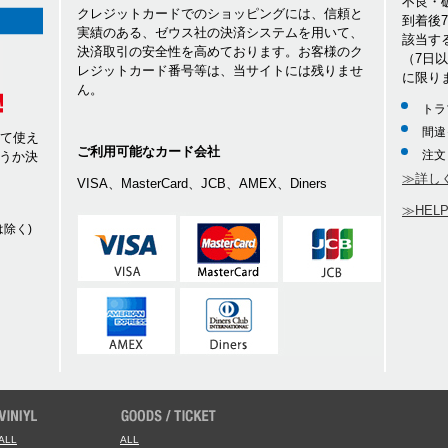
不良・
クレジットカードでのショッピングには、信頼と
到着後
実績のある、ゼウス社の決済システムを用いて、
該当す
決済取引の安全性を高めております。お客様のク
（7日
レジットカード番号等は、当サイトには残りませ
に限り
ん。
トラ
間違
して使え
ご利用可能なカード会社
注文
うか決
≫詳し
VISA、MasterCard、JCB、AMEX、Diners
≫HEL
除く)
ALL
ALL