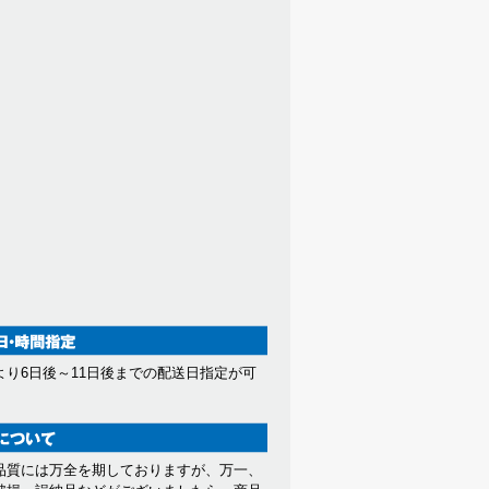
より6日後～11日後までの配送日指定が可
。
品質には万全を期しておりますが、万一、