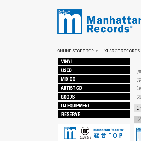
ONLINE STORE TOP
>
「 XLARGE RECORD
【
【
【
【
1
ジ