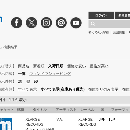
初めてのお客様
|
店舗情報
|
S 」検索結果
並び替え】
商品名
新着順
入荷日順
価格が安い
価格が高い
表示切替】
一覧
ウィンドウショッピング
表示件数】
20
40
60
在庫有無】
すべて表示
すべて表示(在庫あり優先)
在庫ありのみ表示
在庫
 件中 1-1 件表示
ャケット
試聴
タイトル
アーティスト
レーベル
国
フォーマッ
XLARGE
V.A.
XLARGE
JPN
1LP
RECORDS
RECORDS
[4582695060898]