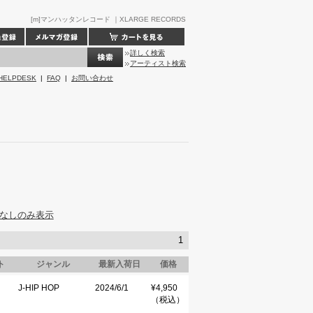
[m]マンハッタンレコード ｜XLARGE RECORDS
詳しく検索
アーティスト検索
HELPDESK
|
FAQ
|
お問い合わせ
なしのみ表示
1
ト
ジャンル
最新入荷日
価格
J-HIP HOP
2024/6/1
¥4,950
（税込）