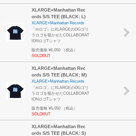
XLARGE×Manhattan Rec
ords S/S TEE (BLACK: L)
XLARGE×Manhattan Records
「mロゴ」にXLARGEのOGゴリ
ラロゴを覗かせたCOLLABORAT
IONロゴTシャツ
販売価格:
¥6,050
（税込）
SOLDOUT
XLARGE×Manhattan Rec
ords S/S TEE (BLACK: M)
XLARGE×Manhattan Records
「mロゴ」にXLARGEのOGゴリ
ラロゴを覗かせたCOLLABORAT
IONロゴTシャツ
販売価格:
¥6,050
（税込）
SOLDOUT
XLARGE×Manhattan Rec
ords S/S TEE (BLACK: S)