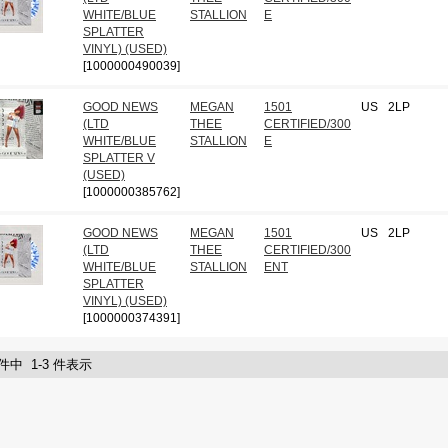
WHITE/BLUE
STALLION
E
SPLATTER
VINYL) (USED)
[1000000490039]
GOOD NEWS
MEGAN
1501
US
2LP
(LTD
THEE
CERTIFIED/300
WHITE/BLUE
STALLION
E
SPLATTER V
(USED)
[1000000385762]
GOOD NEWS
MEGAN
1501
US
2LP
(LTD
THEE
CERTIFIED/300
WHITE/BLUE
STALLION
ENT
SPLATTER
VINYL) (USED)
[1000000374391]
 件中 1-3 件表示