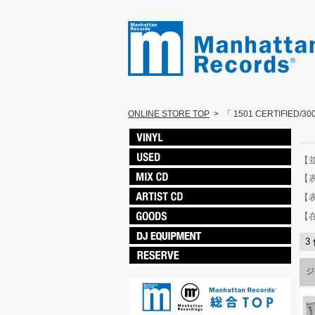
ONLINE STORE TOP
>
「 1501 CERTIFIED/
【
【
【
【
3
ジ