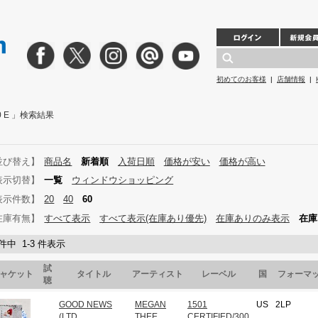
初めてのお客様
|
店舗情報
|
300 E 」検索結果
並び替え】
商品名
新着順
入荷日順
価格が安い
価格が高い
表示切替】
一覧
ウィンドウショッピング
表示件数】
20
40
60
在庫有無】
すべて表示
すべて表示(在庫あり優先)
在庫ありのみ表示
在庫
 件中 1-3 件表示
試
ャケット
タイトル
アーティスト
レーベル
国
フォーマ
聴
GOOD NEWS
MEGAN
1501
US
2LP
(LTD
THEE
CERTIFIED/300