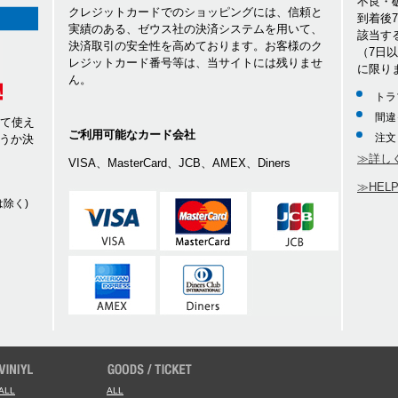
不良・
クレジットカードでのショッピングには、信頼と
到着後
実績のある、ゼウス社の決済システムを用いて、
該当す
決済取引の安全性を高めております。お客様のク
（7日
レジットカード番号等は、当サイトには残りませ
に限り
ん。
トラ
間違
して使え
ご利用可能なカード会社
注文
うか決
≫詳し
VISA、MasterCard、JCB、AMEX、Diners
≫HEL
除く)
ALL
ALL