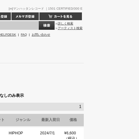
[m]マンハッタンレコード ｜1501 CERTIFIED/300 E
詳しく検索
アーティスト検索
HELPDESK
|
FAQ
|
お問い合わせ
なしのみ表示
1
ット
ジャンル
最新入荷日
価格
HIPHOP
2024/7/1
¥6,600
（税込）