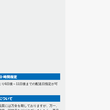
より6日後～11日後までの配送日指定が可
。
品質には万全を期しておりますが、万一、