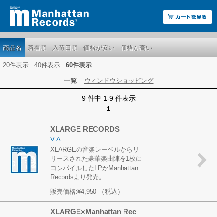
商品名
新着順
入荷日順
価格が安い
価格が高い
20件表示
40件表示
60件表示
一覧
ウィンドウショッピング
9 件中 1-9 件表示
1
XLARGE RECORDS
V.A.
XLARGEの音楽レーベルからリ
リースされた豪華楽曲陣を1枚に
コンパイルしたLPがManhattan
Recordsより発売。
販売価格:
¥4,950
（税込）
XLARGE×Manhattan Rec