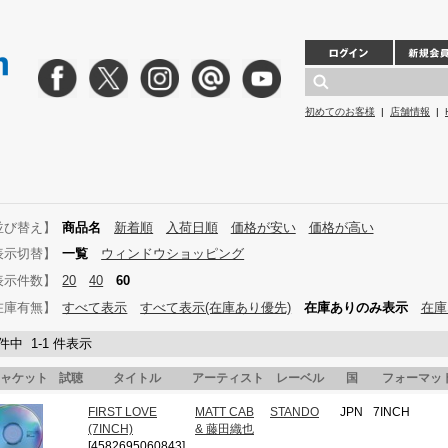
初めてのお客様
|
店舗情報
|
並び替え】
商品名
新着順
入荷日順
価格が安い
価格が高い
表示切替】
一覧
ウィンドウショッピング
表示件数】
20
40
60
在庫有無】
すべて表示
すべて表示(在庫あり優先)
在庫ありのみ表示
在庫
 件中 1-1 件表示
ャケット
試聴
タイトル
アーティスト
レーベル
国
フォーマッ
FIRST LOVE
MATT CAB
STANDO
JPN
7INCH
(7INCH)
& 藤田織也
[4582695060843]