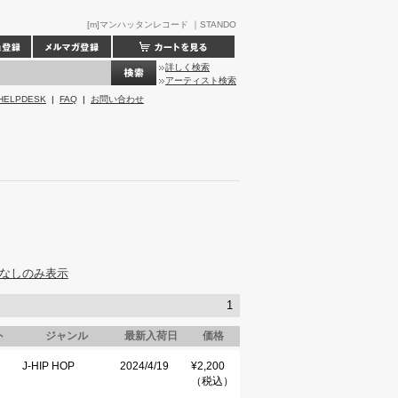
[m]マンハッタンレコード ｜STANDO
詳しく検索
アーティスト検索
HELPDESK
|
FAQ
|
お問い合わせ
なしのみ表示
1
ト
ジャンル
最新入荷日
価格
J-HIP HOP
2024/4/19
¥2,200
（税込）