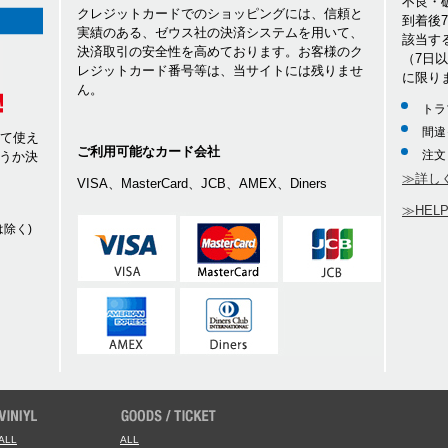
不良・
クレジットカードでのショッピングには、信頼と
到着後
実績のある、ゼウス社の決済システムを用いて、
該当す
決済取引の安全性を高めております。お客様のク
（7日
レジットカード番号等は、当サイトには残りませ
に限り
ん。
トラ
間違
して使え
ご利用可能なカード会社
注文
うか決
≫詳し
VISA、MasterCard、JCB、AMEX、Diners
≫HEL
除く)
ALL
ALL