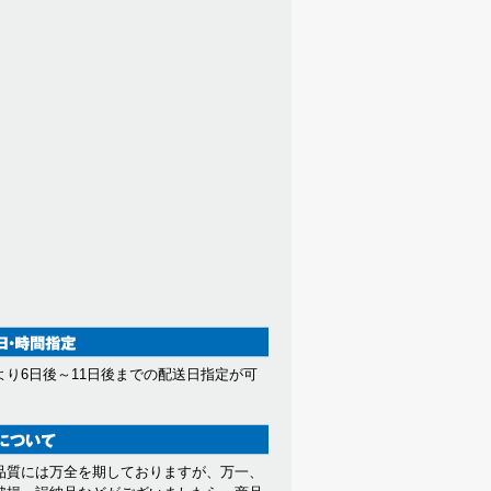
より6日後～11日後までの配送日指定が可
。
品質には万全を期しておりますが、万一、