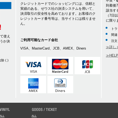
不良・
クレジットカードでのショッピングには、信頼と
到着後
実績のある、ゼウス社の決済システムを用いて、
該当す
決済取引の安全性を高めております。お客様のク
（7日
レジットカード番号等は、当サイトには残りませ
に限り
ん。
トラ
間違
して使え
ご利用可能なカード会社
注文
うか決
≫詳し
VISA、MasterCard、JCB、AMEX、Diners
≫HEL
除く)
ALL
ALL