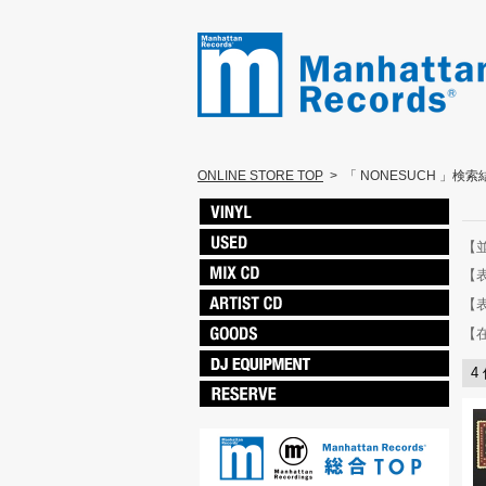
ONLINE STORE TOP
>
「 NONESUCH 」検索
【
【
【
【
4