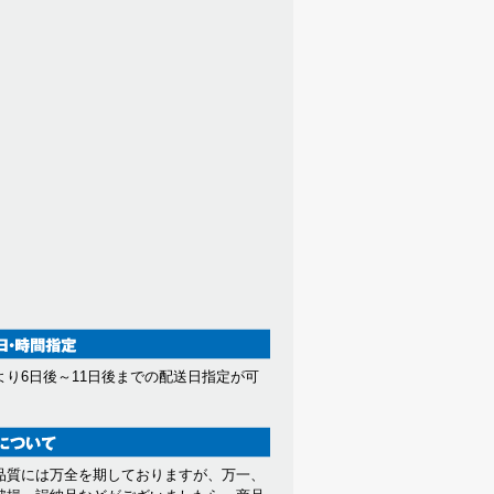
より6日後～11日後までの配送日指定が可
。
品質には万全を期しておりますが、万一、