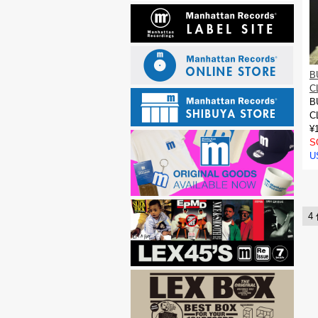
B
C
B
C
¥
S
U
4