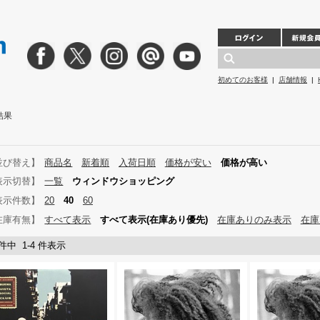
初めてのお客様
|
店舗情報
|
結果
並び替え】
商品名
新着順
入荷日順
価格が安い
価格が高い
表示切替】
一覧
ウィンドウショッピング
表示件数】
20
40
60
在庫有無】
すべて表示
すべて表示(在庫あり優先)
在庫ありのみ表示
在庫
 件中 1-4 件表示