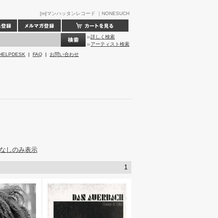
[m]マンハッタンレコード ｜NONESUCH
詳しく検索
アーティスト検索
HELPDESK
|
FAQ
|
お問い合わせ
なしのみ表示
1