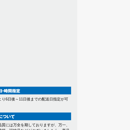
より6日後～11日後までの配送日指定が可
。
品質には万全を期しておりますが、万一、