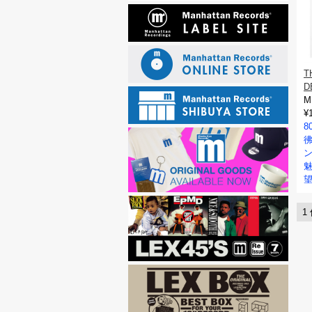
T
D
M
¥
8
1