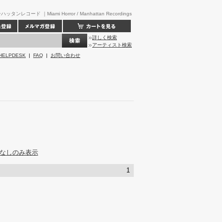
ハッタンレコード ｜Miami Horror / Manhattan Recordings
詳しく検索
アーティスト検索
HELPDESK
|
FAQ
|
お問い合わせ
なしのみ表示
1