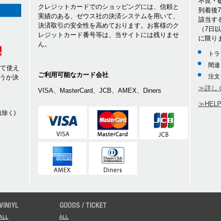
不良・
クレジットカードでのショッピングには、信頼と
到着後
実績のある、ゼウス社の決済システムを用いて、
該当す
決済取引の安全性を高めております。お客様のク
（7日
レジットカード番号等は、当サイトには残りませ
に限り
ん。
トラ
間違
して使え
ご利用可能なカード会社
注文
うか決
≫詳し
VISA、MasterCard、JCB、AMEX、Diners
≫HEL
除く)
ALL
ALL