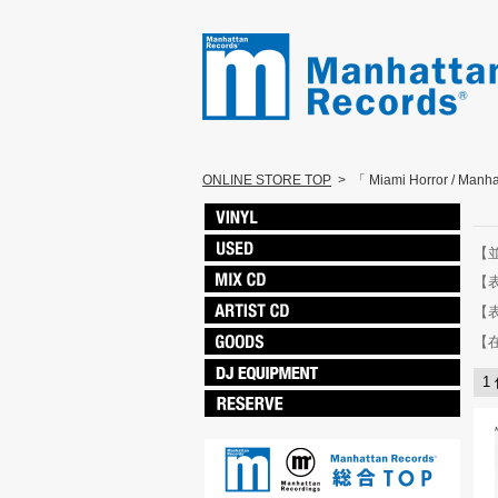
ONLINE STORE TOP
>
「 Miami Horror / Man
【
【
【
【
1