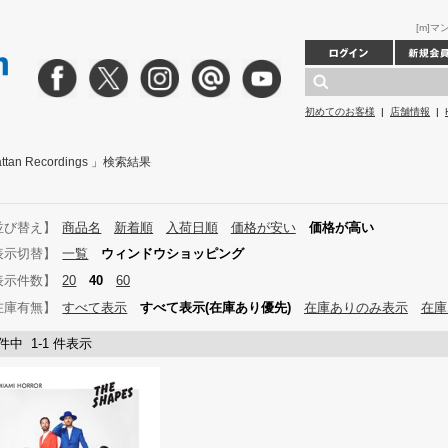
[m]マン
初めてのお客様
|
店舗情報
|
hattan Recordings 」検索結果
並び替え】
商品名
新着順
入荷日順
価格が安い
価格が高い
表示切替】
一覧
ウィンドウショッピング
表示件数】
20
40
60
在庫有無】
すべて表示
すべて表示(在庫あり優先)
在庫ありのみ表示
在庫
 件中 1-1 件表示