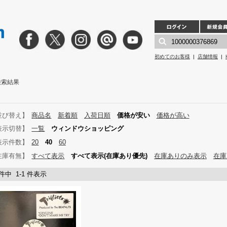
初めてのお客様
|
店舗情報
|
」検索結果
並び替え】
商品名
新着順
入荷日順
価格が安い
価格が高い
表示切替】
一覧
ウィンドウショッピング
表示件数】
20
40
60
在庫有無】
すべて表示
すべて表示(在庫あり優先)
在庫ありのみ表示
在庫
 件中 1-1 件表示