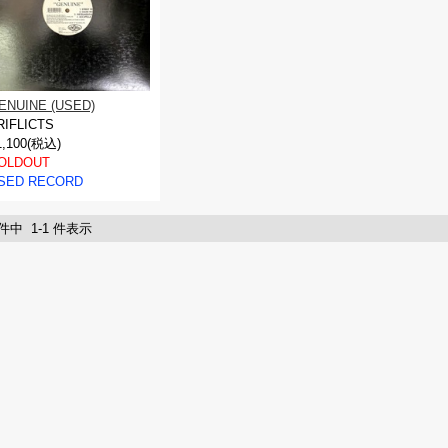
ENUINE (USED)
RIFLICTS
1,100(税込)
OLDOUT
SED RECORD
 件中 1-1 件表示