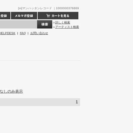
[m]マンハッタンレコード ｜1000000376869
詳しく検索
アーティスト検索
HELPDESK
|
FAQ
|
お問い合わせ
なしのみ表示
1