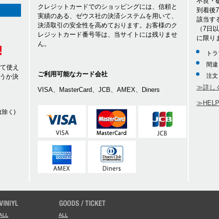
不良・
クレジットカードでのショッピングには、信頼と
到着後
実績のある、ゼウス社の決済システムを用いて、
該当す
決済取引の安全性を高めております。お客様のク
（7日
レジットカード番号等は、当サイトには残りませ
に限り
ん。
トラ
間違
して使え
ご利用可能なカード会社
注文
うか決
≫詳し
VISA、MasterCard、JCB、AMEX、Diners
≫HEL
除く)
ALL
ALL