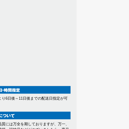
より6日後～11日後までの配送日指定が可
。
品質には万全を期しておりますが、万一、