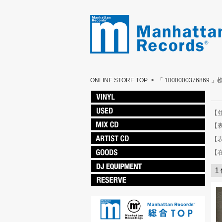
ONLINE STORE TOP
>
「 1000000376869 
【
【
【
【
1