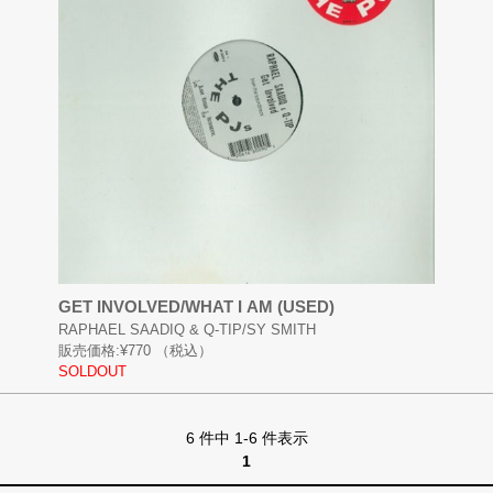
GET INVOLVED/WHAT I AM (USED)
RAPHAEL SAADIQ & Q-TIP/SY SMITH
販売価格:
¥770
（税込）
SOLDOUT
6 件中 1-6 件表示
1