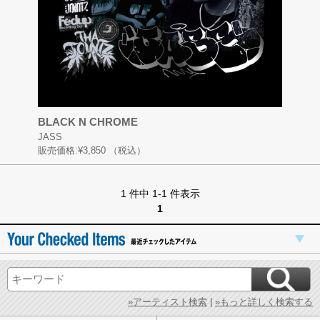
BLACK N CHROME
JASS
販売価格:
¥3,850
（税込）
1 件中 1-1 件表示
1
»アーティスト検索
|
»もっと詳しく検索する