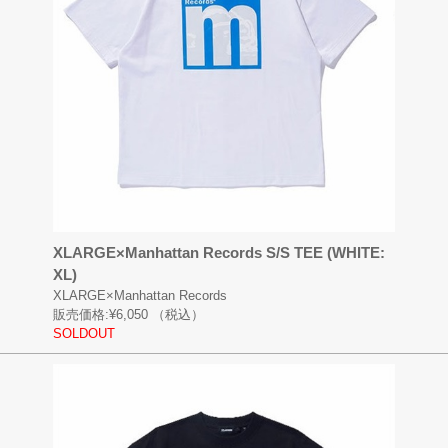
XLARGE×Manhattan Records S/S TEE (WHITE:
XL)
XLARGE×Manhattan Records
販売価格:
¥6,050
（税込）
SOLDOUT