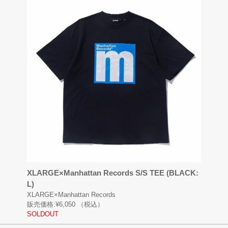
XLARGE×Manhattan Records S/S TEE (BLACK:
L)
XLARGE×Manhattan Records
販売価格:
¥6,050
（税込）
SOLDOUT