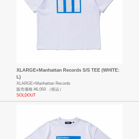
XLARGE×Manhattan Records S/S TEE (WHITE:
L)
XLARGE×Manhattan Records
販売価格:
¥6,050
（税込）
SOLDOUT