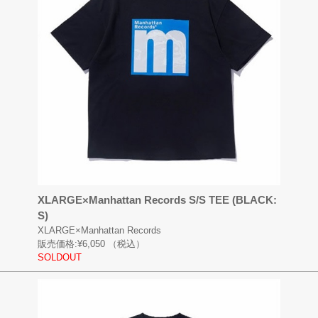
XLARGE×Manhattan Records S/S TEE (BLACK:
S)
XLARGE×Manhattan Records
販売価格:
¥6,050
（税込）
SOLDOUT