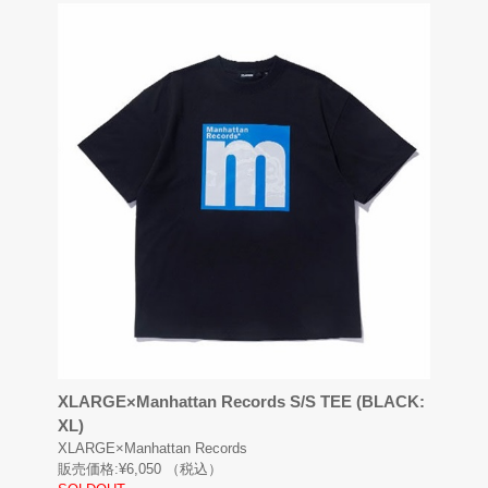
XLARGE×Manhattan Records S/S TEE (BLACK:
XL)
XLARGE×Manhattan Records
販売価格:
¥6,050
（税込）