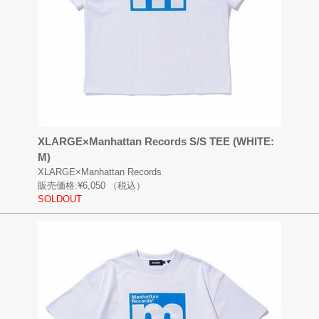
XLARGE×Manhattan Records S/S TEE (WHITE:
M)
XLARGE×Manhattan Records
販売価格:
¥6,050
（税込）
SOLDOUT