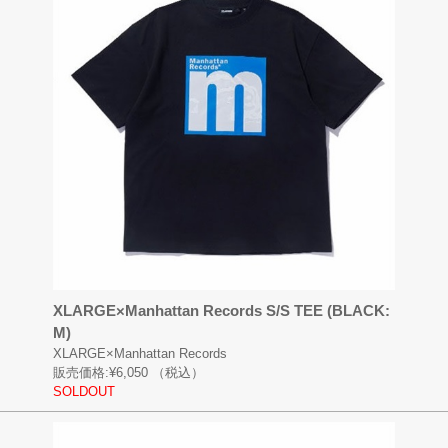
XLARGE×Manhattan Records S/S TEE (BLACK:
M)
XLARGE×Manhattan Records
販売価格:
¥6,050
（税込）
SOLDOUT