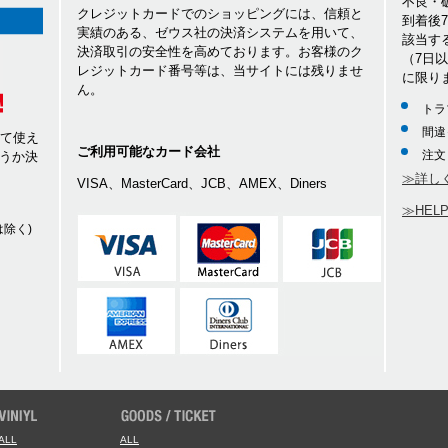
不良・
クレジットカードでのショッピングには、信頼と
到着後
実績のある、ゼウス社の決済システムを用いて、
該当す
決済取引の安全性を高めております。お客様のク
（7日
レジットカード番号等は、当サイトには残りませ
に限り
ん。
トラ
間違
して使え
ご利用可能なカード会社
注文
うか決
≫詳し
VISA、MasterCard、JCB、AMEX、Diners
≫HEL
除く)
ALL
ALL