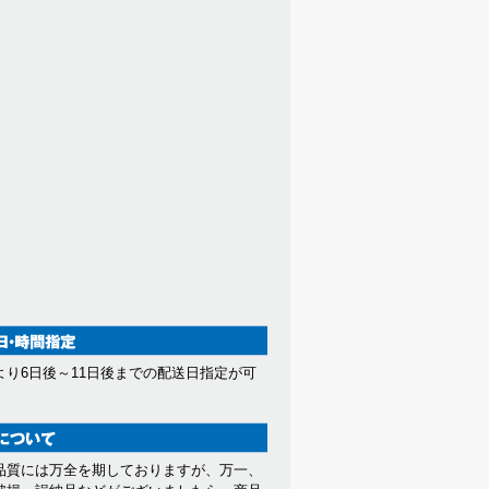
より6日後～11日後までの配送日指定が可
。
品質には万全を期しておりますが、万一、