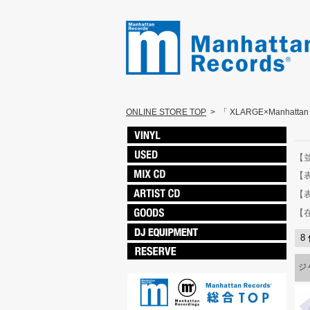
ONLINE STORE TOP
>
「 XLARGE×Manhatta
【
【
【
【
8
ジ