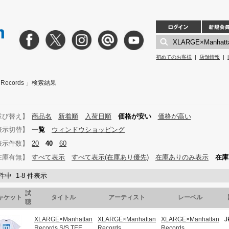
初めてのお客様
|
店舗情報
|
n Records 」検索結果
並び替え】
商品名
新着順
入荷日順
価格が安い
価格が高い
表示切替】
一覧
ウィンドウショッピング
表示件数】
20
40
60
在庫有無】
すべて表示
すべて表示(在庫あり優先)
在庫ありのみ表示
在庫
 件中 1-8 件表示
試
ャケット
タイトル
アーティスト
レーベル
聴
XLARGE×Manhattan
XLARGE×Manhattan
XLARGE×Manhattan
J
Records S/S TEE
Records
Records