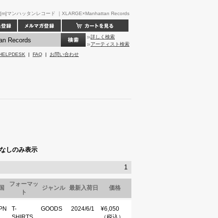
[m]マンハッタンレコード ｜XLARGE×Manhattan Records
詳しく検索
アーティスト検索
HELPDESK
|
FAQ
|
お問い合わせ
なしのみ表示
1
フォーマッ
国
ジャンル
最新入荷日
価格
ト
PN
T-
GOODS
2024/6/1
¥6,050
SHIRTS
（税込）