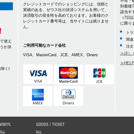
不良・
クレジットカードでのショッピングには、信頼と
到着後
実績のある、ゼウス社の決済システムを用いて、
該当す
決済取引の安全性を高めております。お客様のク
（7日
レジットカード番号等は、当サイトには残りませ
に限り
ん。
トラ
間違
して使え
ご利用可能なカード会社
注文
うか決
≫詳し
VISA、MasterCard、JCB、AMEX、Diners
≫HEL
除く)
ALL
ALL