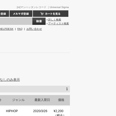
[m]マンハッタンレコード ｜Universal Sigma
詳しく検索
アーティスト検索
HELPDESK
|
FAQ
|
お問い合わせ
なしのみ表示
1
ト
ジャンル
最新入荷日
価格
HIPHOP
2020/3/26
¥2,200
（税込）