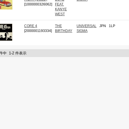
[1000000326062]
FEAT.
KANYE
WEST
CORE 4
THE
UNIVERSAL
JPN
1LP
[2000001193334]
BIRTHDAY
SIGMA
 件中 1-2 件表示