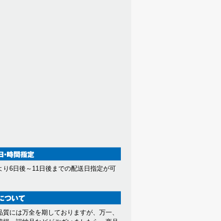
より6日後～11日後までの配送日指定が可
。
品質には万全を期しておりますが、万一、