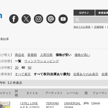
初めてのお客様
|
店舗情報
|
」検索結果
並び替え】
商品名
新着順
入荷日順
価格が安い
価格が高い
表示切替】
一覧
ウィンドウショッピング
表示件数】
20
40
60
在庫有無】
すべて表示
すべて表示(在庫あり優先)
在庫ありのみ表示
在庫
 件中 1-2 件表示
試
ャケット
タイトル
アーティスト
レーベル
国
フォーマッ
聴
I STILL LOVE
TERIYAKI
UNIVERSAL
JPN
12inch
H.E.R. (USED)
BOYZ
SIGMA