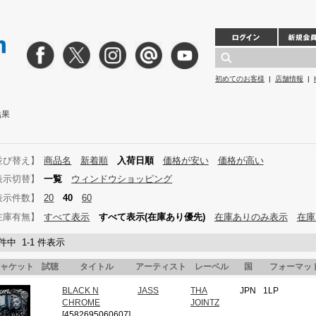
初めてのお客様
|
店舗情報
|
結果
並び替え】
商品名
新着順
入荷日順
価格が安い
価格が高い
表示切替】
一覧
ウィンドウショッピング
表示件数】
20
40
60
在庫有無】
すべて表示
すべて表示(在庫あり優先)
在庫ありのみ表示
在庫
 件中 1-1 件表示
ャケット
試聴
タイトル
アーティスト
レーベル
国
フォーマッ
BLACK N
JASS
THA
JPN
1LP
CHROME
JOINTZ
[4582695060607]