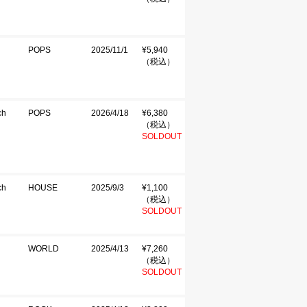
POPS
2025/11/1
¥5,940
（税込）
ch
POPS
2026/4/18
¥6,380
（税込）
SOLDOUT
ch
HOUSE
2025/9/3
¥1,100
（税込）
SOLDOUT
WORLD
2025/4/13
¥7,260
（税込）
SOLDOUT