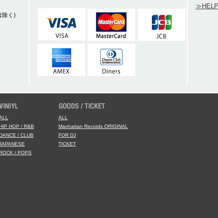
≫HEL
除く)
ALL
ALL
HIP HOP / R&B
Manhattan Records ORIGINAL
DANCE / CLUB
FOR DJ
JAPANESE
TICKET
ROCK / POPS