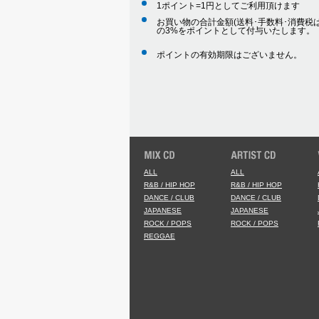
1ポイント=1円としてご利用頂けます
お買い物の合計金額(送料･手数料･消費税は
の3%をポイントとして付与いたします。
ポイントの有効期限はございません。
ALL
ALL
R&B / HIP HOP
R&B / HIP HOP
DANCE / CLUB
DANCE / CLUB
JAPANESE
JAPANESE
ROCK / POPS
ROCK / POPS
REGGAE