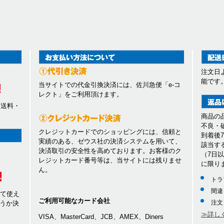
注文日
能です
当サイトでの代金引換決済には、佐川急便「e-コ
レクト」をご利用頂けます。
、送料・
商品の
不良・
クレジットカードでのショッピングには、信頼と
到着後
実績のある、ゼウス社の決済システムを用いて、
該当す
決済取引の安全性を高めております。お客様のク
（7日
レジットカード番号等は、当サイトには残りませ
に限り
ん。
トラ
間違
して使え
ご利用可能なカード会社
注文
うか決
≫詳し
VISA、MasterCard、JCB、AMEX、Diners