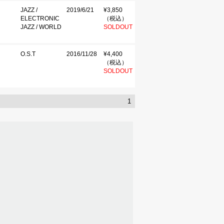
JAZZ /
2019/6/21
¥3,850
ELECTRONIC
（税込）
JAZZ / WORLD
SOLDOUT
O.S.T
2016/11/28
¥4,400
（税込）
SOLDOUT
1