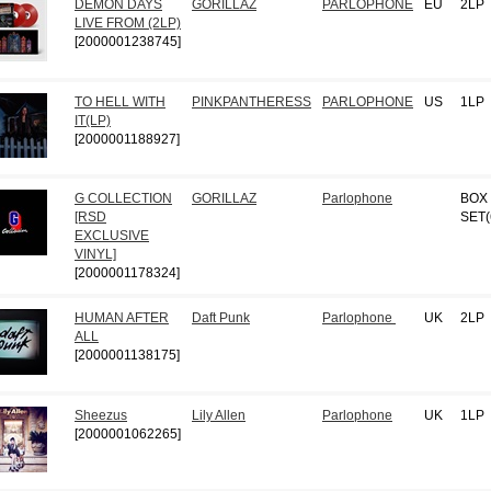
DEMON DAYS
GORILLAZ
PARLOPHONE
EU
2LP
LIVE FROM (2LP)
[2000001238745]
TO HELL WITH
PINKPANTHERESS
PARLOPHONE
US
1LP
IT(LP)
[2000001188927]
G COLLECTION
GORILLAZ
Parlophone
BOX
[RSD
SET(
EXCLUSIVE
VINYL]
[2000001178324]
HUMAN AFTER
Daft Punk
Parlophone ‎
UK
2LP
ALL
[2000001138175]
Sheezus
Lily Allen
Parlophone
UK
1LP
[2000001062265]