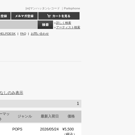
[m]マンハッタンレコード ｜Parlophone
詳しく検索
アーティスト検索
HELPDESK
|
FAQ
|
お問い合わせ
なしのみ表示
1
ーマッ
ジャンル
最新入荷日
価格
ト
POPS
2026/05/24
¥5,500
（税込）