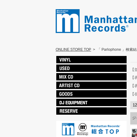
ONLINE STORE TOP
>
「 Parlophone 」検索
【
【
【
【
1
ジ