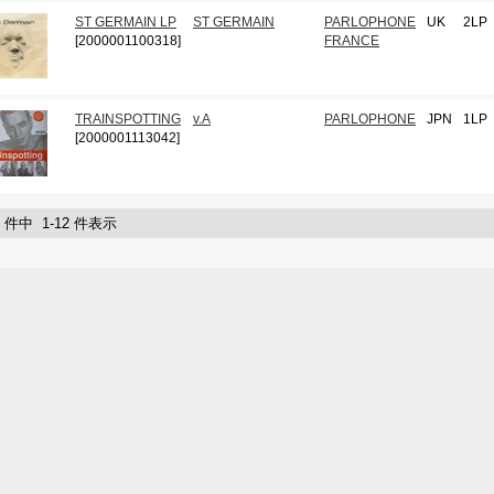
ST GERMAIN LP
ST GERMAIN
PARLOPHONE
UK
2LP
[2000001100318]
FRANCE
TRAINSPOTTING
v.A
PARLOPHONE
JPN
1LP
[2000001113042]
2 件中 1-12 件表示