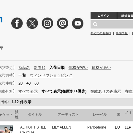
初めてのお客様
|
店舗情報
|
結果
並び替え】
商品名
新着順
入荷日順
価格が安い
価格が高い
表示切替】
一覧
ウィンドウショッピング
表示件数】
20
40
60
在庫有無】
すべて表示
すべて表示(在庫あり優先)
在庫ありのみ表示
在庫
2 件中 1-12 件表示
試
フォ
ャケット
タイトル
アーティスト
レーベル
国
聴
ALRIGHT STILL
LILY ALLEN
Parlophone
EU
1LP
CRYSTAL