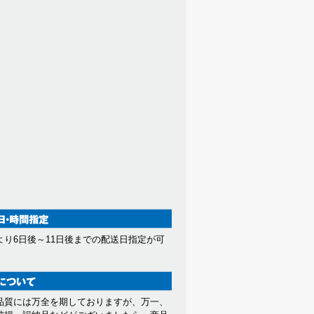
より6日後～11日後までの配送日指定が可
。
品質には万全を期しておりますが、万一、