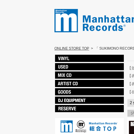
ONLINE STORE TOP
>
「 SUKIMONO RECO
【
【
【
【
2
ジ