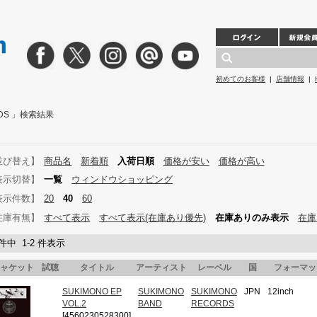
初めてのお客様
|
店舗情報
|
RDS 」検索結果
並び替え】
商品名
新着順
入荷日順
価格が安い
価格が高い
表示切替】
一覧
ウィンドウショッピング
表示件数】
20
40
60
在庫有無】
すべて表示
すべて表示(在庫あり優先)
在庫ありのみ表示
在庫
 件中 1-2 件表示
ャケット
試聴
タイトル
アーティスト
レーベル
国
フォーマッ
SUKIMONO EP
SUKIMONO
SUKIMONO
JPN
12inch
VOL.2
BAND
RECORDS
[4560230528300]