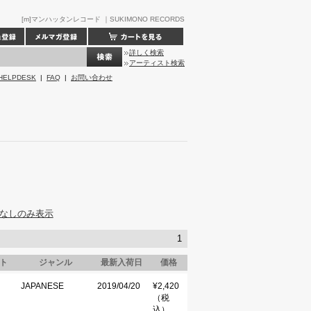
[m]マンハッタンレコード ｜SUKIMONO RECORDS
詳しく検索
アーティスト検索
HELPDESK
|
FAQ
|
お問い合わせ
なしのみ表示
1
ト
ジャンル
最新入荷日
価格
JAPANESE
2019/04/20
¥2,420
（税
込）