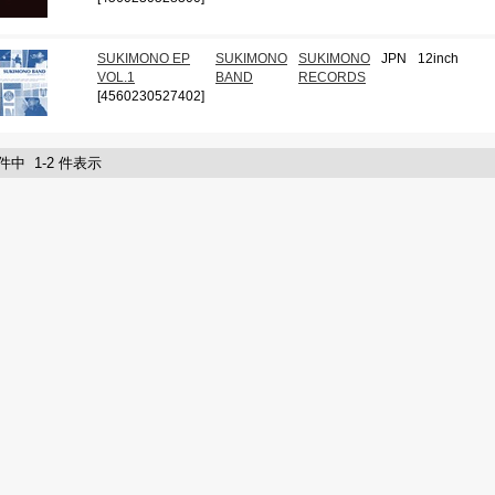
SUKIMONO EP
SUKIMONO
SUKIMONO
JPN
12inch
VOL.1
BAND
RECORDS
[4560230527402]
 件中 1-2 件表示