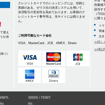
不良・
クレジットカードでのショッピングには、信頼と
到着後
実績のある、ゼウス社の決済システムを用いて、
該当す
決済取引の安全性を高めております。お客様のク
（7日
レジットカード番号等は、当サイトには残りませ
に限り
ん。
トラ
間違
して使え
ご利用可能なカード会社
注文
うか決
≫詳し
VISA、MasterCard、JCB、AMEX、Diners
≫HEL
除く)
ALL
ALL