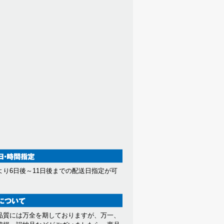
より6日後～11日後までの配送日指定が可
。
品質には万全を期しておりますが、万一、