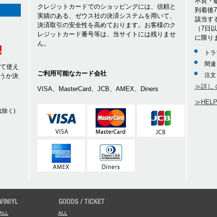
不良・
クレジットカードでのショッピングには、信頼と
到着後
実績のある、ゼウス社の決済システムを用いて、
該当す
決済取引の安全性を高めております。お客様のク
（7日
レジットカード番号等は、当サイトには残りませ
に限り
ん。
トラ
間違
して使え
ご利用可能なカード会社
注文
うか決
≫詳し
VISA、MasterCard、JCB、AMEX、Diners
≫HEL
除く)
ALL
ALL