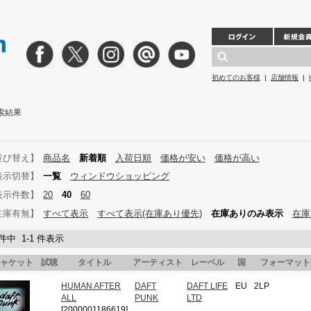
初めてのお客様
|
店舗情報
|
検索結果
並び替え】
商品名
新着順
入荷日順
価格が安い
価格が高い
表示切替】
一覧
ウィンドウショッピング
表示件数】
20
40
60
在庫有無】
すべて表示
すべて表示(在庫あり優先)
在庫ありのみ表示
在庫
 件中 1-1 件表示
ャケット
試聴
タイトル
アーティスト
レーベル
国
フォーマット
HUMAN AFTER
DAFT
DAFT LIFE
EU
2LP
ALL
PUNK
LTD
[2000001186619]