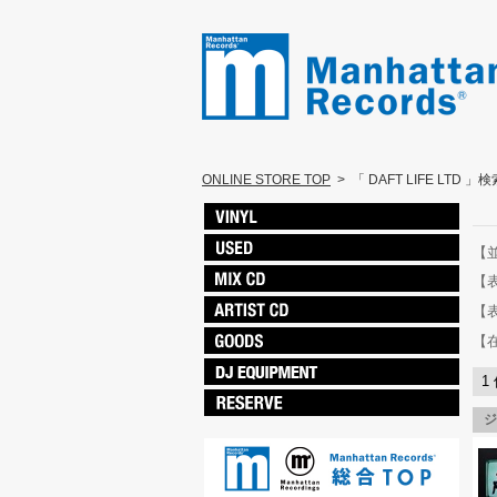
ONLINE STORE TOP
>
「 DAFT LIFE LTD 」
【
【
【
【
1
ジ