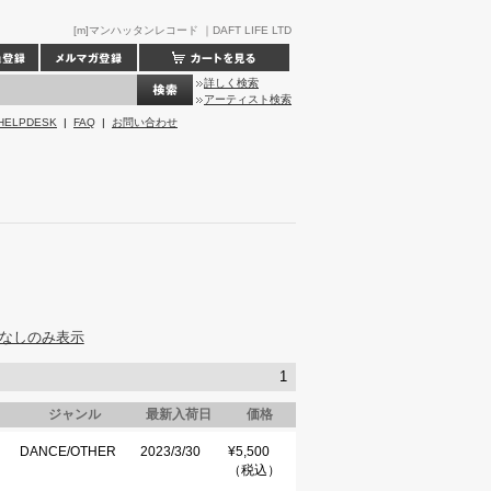
[m]マンハッタンレコード ｜DAFT LIFE LTD
詳しく検索
アーティスト検索
HELPDESK
|
FAQ
|
お問い合わせ
なしのみ表示
1
ジャンル
最新入荷日
価格
DANCE/OTHER
2023/3/30
¥5,500
（税込）